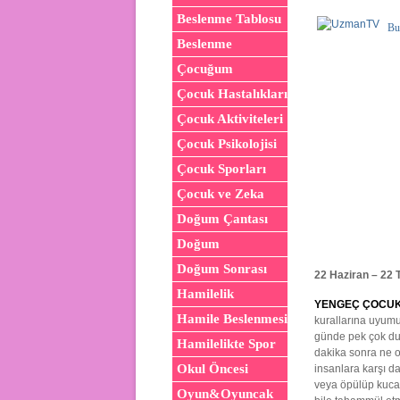
Beslenme Tablosu
Bu
Beslenme
Çocuğum
Çocuk Hastalıkları
Çocuk Aktiviteleri
Çocuk Psikolojisi
Çocuk Sporları
Çocuk ve Zeka
Doğum Çantası
Doğum
Doğum Sonrası
22 Haziran – 22
Hamilelik
YENGEÇ ÇOCUK
Hamile Beslenmesi
kurallarına uyumu 
günde pek çok duy
Hamilelikte Spor
dakika sonra ne ol
Okul Öncesi
insanlara karşı d
veya öpülüp kuca
Oyun&Oyuncak