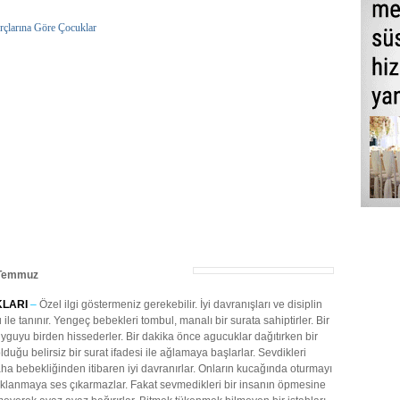
rçlarına Göre Çocuklar
 Temmuz
LARI
–
Özel ilgi göstermeniz gerekebilir. İyi davranışları ve disiplin
ile tanınır. Yengeç bebekleri tombul, manalı bir surata sahiptirler. Bir
guyu birden hissederler. Bir dakika önce agucuklar dağıtırken bir
duğu belirsiz bir surat ifadesi ile ağlamaya başlarlar. Sevdikleri
aha bebekliğinden itibaren iyi davranırlar. Onların kucağında oturmayı
klanmaya ses çıkarmazlar. Fakat sevmedikleri bir insanın öpmesine