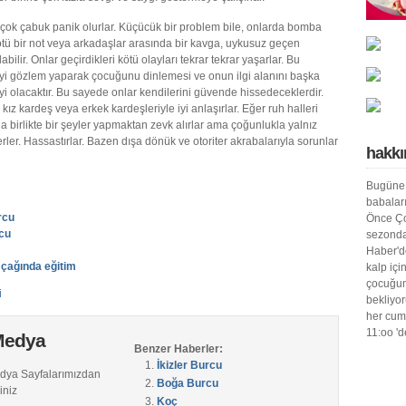
çok çabuk panik olurlar. Küçücük bir problem bile, onlarda bomba
 Kötü bir not veya arkadaşlar arasında bir kavga, uykusuz geçen
bilir. Onlar geçirdikleri kötü olayları tekrar tekrar yaşarlar. Bu
yi gözlem yaparak çocuğunu dinlemesi ve onun ilgi alanını başka
yi olacaktır. Bu sayede onlar kendilerini güvende hissedeceklerdir.
kız kardeş veya erkek kardeşleriyle iyi anlaşırlar. Eğer ruh halleri
a birlikte bir şeyler yapmaktan zevk alırlar ama çoğunlukla yalnız
rler. Hassastırlar. Bazen dışa dönük ve otoriter akrabalarıyla sorunlar
hakkı
Bugüne 
babaları
rcu
Önce Ço
cu
sezond
Haber'de
çağında eğitim
kalp içi
çocuğum
i
bekliyo
her cum
11:oo '
Medya
Benzer Haberler:
İkizler Burcu
edya Sayfalarımızdan
Boğa Burcu
iniz
Koç