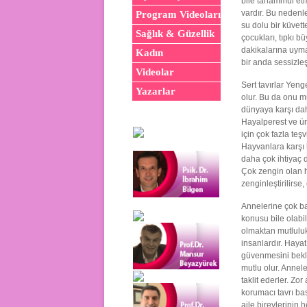
bile tahammül etm
vardır. Bu nedenl
Program Videoları
su dolu bir küvet
Sağlık & Güzellik
çocukları, tıpkı b
dakikalarına uyma
Kadın
bir anda sessizleş
Videolar
Sert tavırlar Yen
Yazarlar
olur. Bu da onu mu
dünyaya karşı dah
Hayalperest ve üre
için çok fazla teş
Hayvanlara karşı 
daha çok ihtiyaç du
Çok zengin olan h
zenginleştirilirse
Annelerine çok b
konusu bile olabi
olmaktan mutluluk
insanlardır. Hayat
güvenmesini bekl
mutlu olur. Annele
taklit ederler. Zo
korumacı tavrı ba
aile bireylerinin 