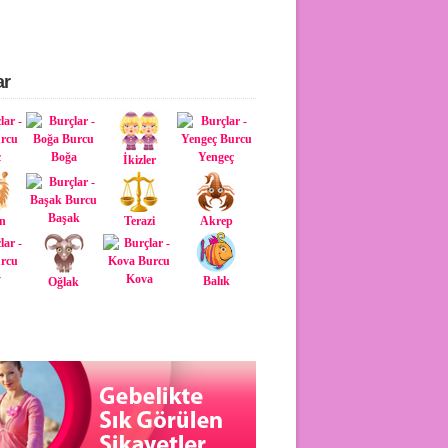
ar
ç
Boğa
Yengeç
İkizler
Başak
n
Terazi
Akrep
y
Kova
Balık
Oğlak