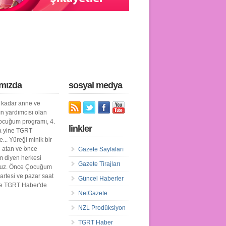
mızda
sosyal medya
kadar anne ve
n yardımcısı olan
cuğum programı, 4.
linkler
a yine TGRT
... Yüreği minik bir
n atan ve önce
Gazete Sayfaları
 diyen herkesi
Gazete Tirajları
ruz. Önce Çocuğum
artesi ve pazar saat
Güncel Haberler
de TGRT Haber'de
NetGazete
NZL Prodüksiyon
TGRT Haber