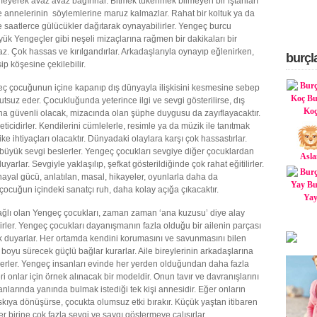
eyerek avaz avaz bağırırlar. Bitmek tükenmek bilmeyen bir iştahları
e annelerinin söylemlerine maruz kalmazlar. Rahat bir koltuk ya da
te saatlerce gülücükler dağıtarak oynayabilirler. Yengeç burcu
üyük Yengeçler gibi neşeli mizaçlarına rağmen bir dakikaları bir
z. Çok hassas ve kırılgandırlar. Arkadaşlarıyla oynayıp eğlenirken,
burçl
ip köşesine çekilebilir.
geç çocuğunun içine kapanıp dış dünyayla ilişkisini kesmesine sebep
tsuz eder. Çocukluğunda yeterince ilgi ve sevgi gösterilirse, dış
Ko
a güvenli olacak, mizacında olan şüphe duygusu da zayıflayacaktır.
ticidirler. Kendilerini cümlelerle, resimle ya da müzik ile tanıtmak
vike ihtiyaçları olacaktır. Dünyadaki olaylara karşı çok hassastırlar.
büyük sevgi beslerler. Yengeç çocukları sevgiye diğer çocuklardan
Asla
yarlar. Sevgiyle yaklaşılıp, şefkat gösterildiğinde çok rahat eğitilirler.
ayal gücü, anlatılan, masal, hikayeler, oyunlarla daha da
, çocuğun içindeki sanatçı ruh, daha kolay açığa çıkacaktır.
Ya
ağlı olan Yengeç çocukları, zaman zaman ‘ana kuzusu’ diye alay
lirler. Yengeç çocukları dayanışmanın fazla olduğu bir ailenin parçası
 duyarlar. Her ortamda kendini korumasını ve savunmasını bilen
 boyu sürecek güçlü bağlar kurarlar. Aile bireylerinin arkadaşlarına
erler. Yengeç insanları evinde her yerden olduğundan daha fazla
ri onlar için örnek alınacak bir modeldir. Onun tavır ve davranışlarını
r anlarında yanında bulmak istediği tek kişi annesidir. Eğer onların
skıya dönüşürse, çocukta olumsuz etki bırakır. Küçük yaştan itibaren
her birine çok fazla sevgi ve saygı göstermeye çalışırlar.