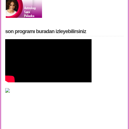
son programı buradan i̇zleyebilirsiniz