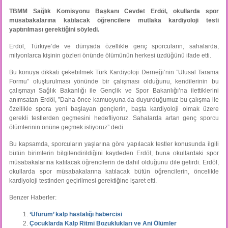
TBMM Sağlık Komisyonu Başkanı Cevdet Erdöl, okullarda spor
müsabakalarına katılacak öğrencilere mutlaka kardiyoloji testi
yaptırılması gerektiğini söyledi.
Erdöl, Türkiye’de ve dünyada özellikle genç sporcuların, sahalarda,
milyonlarca kişinin gözleri önünde ölümünün herkesi üzdüğünü ifade etti.
Bu konuya dikkati çekebilmek Türk Kardiyoloji Derneği’nin ”Ulusal Tarama
Formu” oluşturulması yönünde bir çalışması olduğunu, kendilerinin bu
çalışmayı Sağlık Bakanlığı ile Gençlik ve Spor Bakanlığı’na ilettiklerini
anımsatan Erdöl, ”Daha önce kamuoyuna da duyurduğumuz bu çalışma ile
özellikle spora yeni başlayan gençlerin, başta kardiyoloji olmak üzere
gerekli testlerden geçmesini hedefliyoruz. Sahalarda artan genç sporcu
ölümlerinin önüne geçmek istiyoruz” dedi.
Bu kapsamda, sporcuların yaşlarına göre yapılacak testler konusunda ilgili
bütün birimlerin bilgilendirildiğini kaydeden Erdöl, buna okullardaki spor
müsabakalarına katılacak öğrencilerin de dahil olduğunu dile getirdi. Erdöl,
okullarda spor müsabakalarına katılacak bütün öğrencilerin, öncelikle
kardiyoloji testinden geçirilmesi gerektiğine işaret etti.
Benzer Haberler:
‘Üfürüm’ kalp hastalığı habercisi
Çocuklarda Kalp Ritmi Bozuklukları ve Ani Ölümler