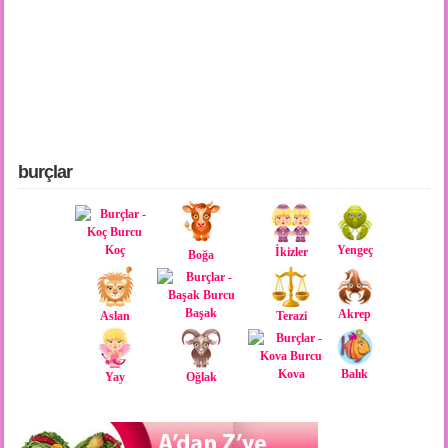
burçlar
Yengeç
Koç
İkizler
Boğa
Başak
Akrep
Aslan
Terazi
Kova
Balık
Yay
Oğlak