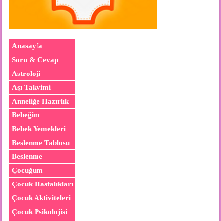
Anasayfa
Soru & Cevap
Astroloji
Aşı Takvimi
Anneliğe Hazırlık
Bebeğim
Bebek Yemekleri
Beslenme Tablosu
Beslenme
Çocuğum
Çocuk Hastalıkları
Çocuk Aktiviteleri
Çocuk Psikolojisi