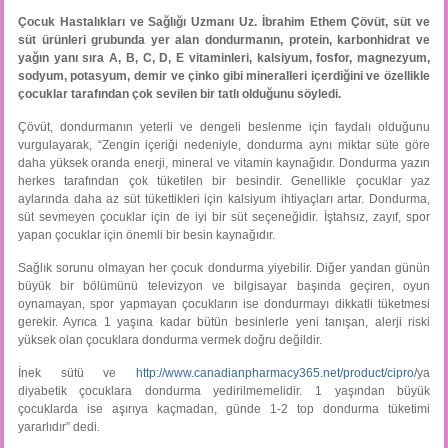
Çocuk Hastalıkları ve Sağlığı Uzmanı Uz. İbrahim Ethem Çövüt, süt ve
süt ürünleri grubunda yer alan dondurmanın, protein, karbonhidrat ve
yağın yanı sıra A, B, C, D, E vitaminleri, kalsiyum, fosfor, magnezyum,
sodyum, potasyum, demir ve çinko gibi mineralleri içerdiğini ve özellikle
çocuklar tarafından çok sevilen bir tatlı olduğunu söyledi.
Çövüt, dondurmanın yeterli ve dengeli beslenme için faydalı olduğunu
vurgulayarak, “Zengin içeriği nedeniyle, dondurma aynı miktar süte göre
daha yüksek oranda enerji, mineral ve vitamin kaynağıdır. Dondurma yazın
herkes tarafından çok tüketilen bir besindir. Genellikle çocuklar yaz
aylarında daha az süt tükettikleri için kalsiyum ihtiyaçları artar. Dondurma,
süt sevmeyen çocuklar için de iyi bir süt seçeneğidir. İştahsız, zayıf, spor
yapan çocuklar için önemli bir besin kaynağıdır.
Sağlık sorunu olmayan her çocuk dondurma yiyebilir. Diğer yandan günün
büyük bir bölümünü televizyon ve bilgisayar başında geçiren, oyun
oynamayan, spor yapmayan çocukların ise dondurmayı dikkatli tüketmesi
gerekir. Ayrıca 1 yaşına kadar bütün besinlerle yeni tanışan, alerji riski
yüksek olan çocuklara dondurma vermek doğru değildir.
İnek sütü ve
http://www.canadianpharmacy365.net/product/cipro/
ya
diyabetik çocuklara dondurma yedirilmemelidir. 1 yaşından büyük
çocuklarda ise aşırıya kaçmadan, günde 1-2 top dondurma tüketimi
yararlıdır” dedi.