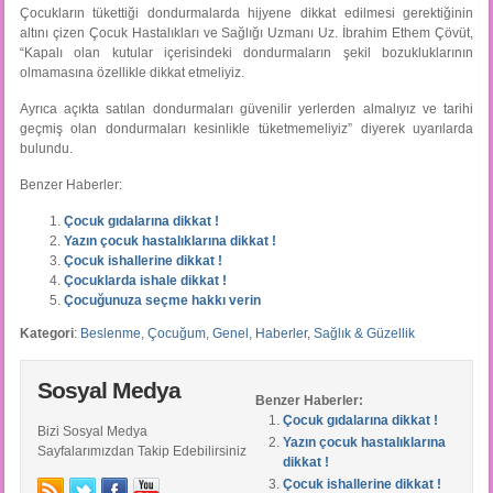
Çocukların tükettiği dondurmalarda hijyene dikkat edilmesi gerektiğinin
altını çizen Çocuk Hastalıkları ve Sağlığı Uzmanı Uz. İbrahim Ethem Çövüt,
“Kapalı olan kutular içerisindeki dondurmaların şekil bozukluklarının
olmamasına özellikle dikkat etmeliyiz.
Ayrıca açıkta satılan dondurmaları güvenilir yerlerden almalıyız ve tarihi
geçmiş olan dondurmaları kesinlikle tüketmemeliyiz” diyerek uyarılarda
bulundu.
Benzer Haberler:
Çocuk gıdalarına dikkat !
Yazın çocuk hastalıklarına dikkat !
Çocuk ishallerine dikkat !
Çocuklarda ishale dikkat !
Çocuğunuza seçme hakkı verin
Kategori
:
Beslenme
,
Çocuğum
,
Genel
,
Haberler
,
Sağlık & Güzellik
Sosyal Medya
Benzer Haberler:
Çocuk gıdalarına dikkat !
Bizi Sosyal Medya
Yazın çocuk hastalıklarına
Sayfalarımızdan Takip Edebilirsiniz
dikkat !
Çocuk ishallerine dikkat !