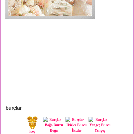
burçlar
Boğa
İkizler
Yengeç
Koç