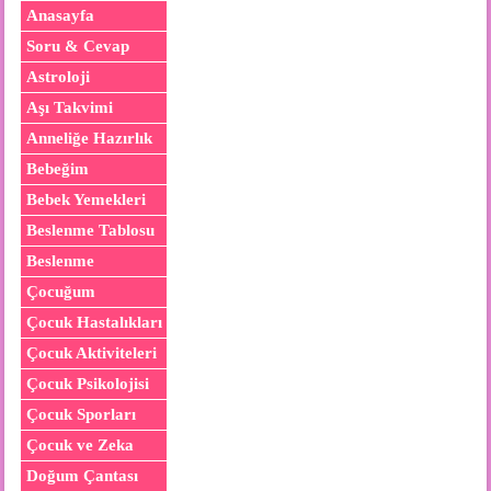
Anasayfa
Soru & Cevap
Astroloji
Aşı Takvimi
Anneliğe Hazırlık
Bebeğim
Bebek Yemekleri
Beslenme Tablosu
Beslenme
Çocuğum
Çocuk Hastalıkları
Çocuk Aktiviteleri
Çocuk Psikolojisi
Çocuk Sporları
Çocuk ve Zeka
Doğum Çantası