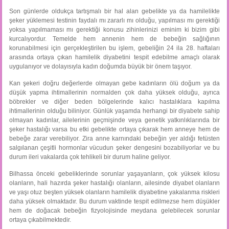
Son günlerde oldukça tartışmalı bir hal alan gebelikte ya da hamilelikte
şeker yüklemesi testinin faydalı mı zararlı mı olduğu, yapılması mı gerektiği
yoksa yapılmaması mı gerektiği konusu zihinlerinizi eminim ki bizim gibi
kurcalıyordur. Temelde hem annenin hem de bebeğin sağlığının
korunabilmesi için gerçekleştirilen bu işlem, gebeliğin 24 ila 28. haftaları
arasında ortaya çıkan hamilelik diyabetini tespit edebilme amaçlı olarak
uygulanıyor ve dolayısıyla kadın doğumda büyük bir önem taşıyor.
Kan şekeri doğru değerlerde olmayan gebe kadınların ölü doğum ya da
düşük yapma ihtimallerinin normalden çok daha yüksek olduğu, ayrıca
böbrekler ve diğer beden bölgelerinde kalıcı hastalıklara kapılma
ihtimallerinin olduğu biliniyor. Günlük yaşamda herhangi bir diyabete sahip
olmayan kadınlar, ailelerinin geçmişinde veya genetik yatkınlıklarında bir
şeker hastalığı varsa bu etki gebelikte ortaya çıkarak hem anneye hem de
bebeğe zarar verebiliyor. Zira anne karnındaki bebeğin yer aldığı fetüsten
salgılanan çeşitli hormonlar vücudun şeker dengesini bozabiliyorlar ve bu
durum ileri vakalarda çok tehlikeli bir durum haline geliyor.
Bilhassa önceki gebeliklerinde sorunlar yaşayanların, çok yüksek kilosu
olanların, hali hazırda şeker hastalığı olanların, ailesinde diyabet olanların
ve yaşı otuz beşten yüksek olanların hamilelik diyabetine yakalanma riskleri
daha yüksek olmaktadır. Bu durum vaktinde tespit edilmezse hem düşükler
hem de doğacak bebeğin fizyolojisinde meydana gelebilecek sorunlar
ortaya çıkabilmektedir.