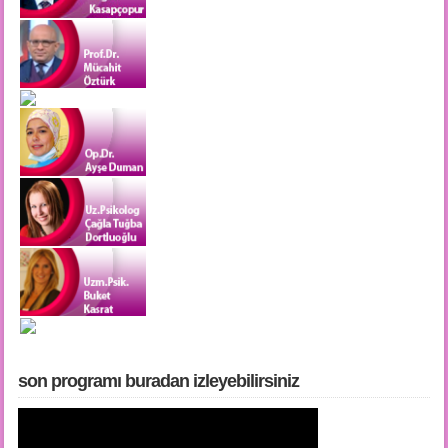
son programı buradan i̇zleyebilirsiniz