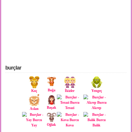
burçlar
Boğa
Koç
İkizler
Yengeç
Başak
Terazi
Akrep
Aslan
Oğlak
Yay
Kova
Balık