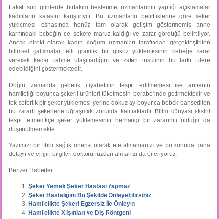
Fakat son günlerde birtakım beslenme uzmanlarının yaptığı açıklamalar
kadınların kafasını karıştırıyor. Bu uzmanların belirttiklerine göre şeker
yüklemesi esnasında henüz tam olarak gelişim göstermemiş anne
karnındaki bebeğin de şekere maruz kaldığı ve zarar gördüğü belirtiliyor.
Ancak direkt olarak kadın doğum uzmanları tarafından gerçekleştirilen
bilimsel çalışmalar, elli gramlık bir glikoz yüklemesinin bebeğe zarar
verecek kadar rahme ulaşmadığını ve zaten insülinin bu farkı tolere
edebildiğini göstermektedir.
Doğru zamanda gebelik diyabetinin tespit edilmemesi ise annenin
hamileliği boyunca şekerli ürünleri tüketmesini beraberinde getirmektedir ve
tek seferlik bir şeker yüklemesi yerine dokuz ay boyunca bebek bahsedilen
bu zararlı şekerlerle uğraşmak zorunda kalmaktadır. Bilim dünyası aksini
tespit etmedikçe şeker yüklemesinin herhangi bir zararının olduğu da
düşünülmemekte.
Yazımızı bir tıbbi sağlık önerisi olarak ele almamanızı ve bu konuda daha
detaylı ve engin bilgileri doktorunuzdan almanızı da öneriyoruz.
Benzer Haberler:
Şeker Yemek Şeker Hastası Yapmaz
Şeker Hastalığını Bu Şekilde Önleyebilirsiniz
Hamilelikte Şekeri Egzersiz İle Önleyin
Hamilelikte X Işınları ve Diş Röntgeni