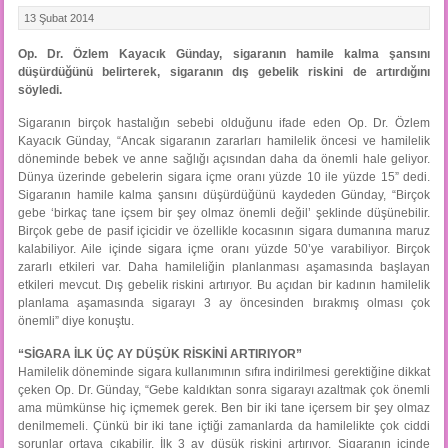
13 Şubat 2014
Op. Dr. Özlem Kayacık Günday, sigaranın hamile kalma şansını
düşürdüğünü belirterek, sigaranın dış gebelik riskini de artırdığını
söyledi.
Sigaranın birçok hastalığın sebebi olduğunu ifade eden Op. Dr. Özlem
Kayacık Günday, “Ancak sigaranın zararları hamilelik öncesi ve hamilelik
döneminde bebek ve anne sağlığı açısından daha da önemli hale geliyor.
Dünya üzerinde gebelerin sigara içme oranı yüzde 10 ile yüzde 15” dedi.
Sigaranın hamile kalma şansını düşürdüğünü kaydeden Günday, “Birçok
gebe ‘birkaç tane içsem bir şey olmaz önemli değil’ şeklinde düşünebilir.
Birçok gebe de pasif içicidir ve özellikle kocasının sigara dumanına maruz
kalabiliyor. Aile içinde sigara içme oranı yüzde 50’ye varabiliyor. Birçok
zararlı etkileri var. Daha hamileliğin planlanması aşamasında başlayan
etkileri mevcut. Dış gebelik riskini artırıyor. Bu açıdan bir kadının hamilelik
planlama aşamasında sigarayı 3 ay öncesinden bırakmış olması çok
önemli” diye konuştu.
“SİGARA İLK ÜÇ AY DÜŞÜK RİSKİNİ ARTIRIYOR”
Hamilelik döneminde sigara kullanımının sıfıra indirilmesi gerektiğine dikkat
çeken Op. Dr. Günday, “Gebe kaldıktan sonra sigarayı azaltmak çok önemli
ama mümkünse hiç içmemek gerek. Ben bir iki tane içersem bir şey olmaz
denilmemeli. Çünkü bir iki tane içtiği zamanlarda da hamilelikte çok ciddi
sorunlar ortaya çıkabilir. İlk 3 ay düşük riskini artırıyor. Sigaranın içinde