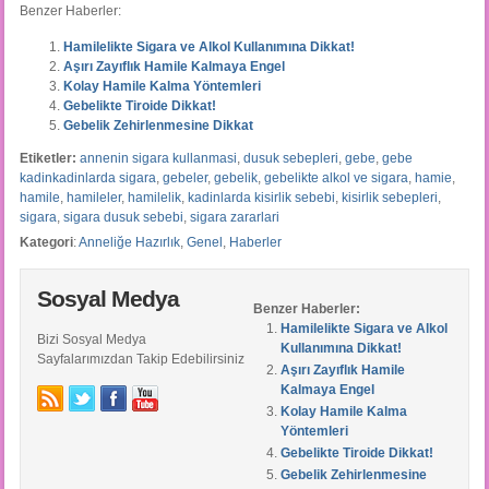
Benzer Haberler:
Hamilelikte Sigara ve Alkol Kullanımına Dikkat!
Aşırı Zayıflık Hamile Kalmaya Engel
Kolay Hamile Kalma Yöntemleri
Gebelikte Tiroide Dikkat!
Gebelik Zehirlenmesine Dikkat
Etiketler:
annenin sigara kullanmasi
,
dusuk sebepleri
,
gebe
,
gebe
kadinkadinlarda sigara
,
gebeler
,
gebelik
,
gebelikte alkol ve sigara
,
hamie
,
hamile
,
hamileler
,
hamilelik
,
kadinlarda kisirlik sebebi
,
kisirlik sebepleri
,
sigara
,
sigara dusuk sebebi
,
sigara zararlari
Kategori
:
Anneliğe Hazırlık
,
Genel
,
Haberler
Sosyal Medya
Benzer Haberler:
Hamilelikte Sigara ve Alkol
Bizi Sosyal Medya
Kullanımına Dikkat!
Sayfalarımızdan Takip Edebilirsiniz
Aşırı Zayıflık Hamile
Kalmaya Engel
Kolay Hamile Kalma
Yöntemleri
Gebelikte Tiroide Dikkat!
Gebelik Zehirlenmesine