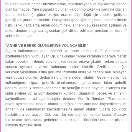
bulunan nikotin damar büzülmelerine, hipertansiyona ve taşikardiye neden
olan bir madde. Yine sigarada bulunan karbonmonoksit de kandaki oksijen
oranını ve bebeğe giden oksijen oranını düşürdüğü için bebekte gelişme
geriliği oluşturan bir madde. Dolayısıyla gebeliğin başından itibaren düşük
riski, ileriki haftalarda erken doğum riski, annenin su kesesinin açılması ve
erken doğum oluşması açısından çok dikkat edilmesi gereken bir durum”
şeklinde konuştu.
“ANNE VE BEBEK ÖLÜMLERİNE YOL AÇABİLİR”
Sigara kullanımının anne sütünü ve anne sütündeki C vitaminini de
azaltabileceğini vurgulayan Op. Dr. Günday, “Anne karnında sigaraya maruz
kalan bebeklerin ileride solunum yetmezliği ortaya çıkabilir, erken doğum
sonucu aylarca kuvözde kalmanın etkileri olabilir. Özellikle bebeğin
ilerleyen yaşlarında astım görülme ihtimalini artırır ve nedeni belli olmayan
yeni doğan ölümleri dediğimiz ölümlere neden olabilir. Gebelik sürecinde
kullandığımız sigara gebelik planlanması aşamasından tutun gebelik
dönemi, gebelik sonrası dönemde de bebeğin bütün hayatını etkileyen çok
ciddi etkilere yol açıyor” ifadelerini kullandı. Sigaranın, bebek ve annenin
kaybedilmesine yol açabileceğine değinen Op. Dr. Günday, “Plasentanın
erken ayrılmasına neden olarak bebeğin anne karnında kaybedilmesi ve
annenin de kanamadan kaybedilmesine neden olabilir. Sigara çok ciddi
hastalıklara yol açıyor. Çok basit bir şey gibi görmemek lazım. Sigarayı
bırakmaları konusunda gebelere bir kere daha düşünün sonradan pişman
olmayın diyorum” dedi.