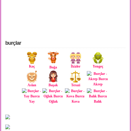
burçlar
Koç
İkizler
Yengeç
Boğa
Akrep
Aslan
Başak
Terazi
Yay
Oğlak
Kova
Balık