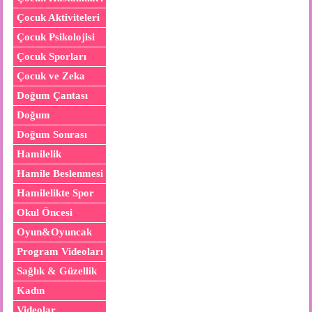
Çocuk Aktiviteleri
Çocuk Psikolojisi
Çocuk Sporları
Çocuk ve Zeka
Doğum Çantası
Doğum
Doğum Sonrası
Hamilelik
Hamile Beslenmesi
Hamilelikte Spor
Okul Öncesi
Oyun&Oyuncak
Program Videoları
Sağlık & Güzellik
Kadın
Videolar