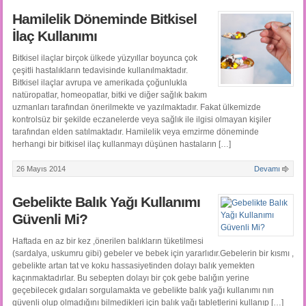
Hamilelik Döneminde Bitkisel
İlaç Kullanımı
Bitkisel ilaçlar birçok ülkede yüzyıllar boyunca çok
çeşitli hastalıkların tedavisinde kullanılmaktadır.
Bitkisel ilaçlar avrupa ve amerikada çoğunlukla
natüropatlar, homeopatlar, bitki ve diğer sağlık bakım
uzmanları tarafından önerilmekte ve yazılmaktadır. Fakat ülkemizde
kontrolsüz bir şekilde eczanelerde veya sağlık ile ilgisi olmayan kişiler
tarafından elden satılmaktadır. Hamilelik veya emzirme döneminde
herhangi bir bitkisel ilaç kullanmayı düşünen hastaların […]
26 Mayıs 2014
Devamı
Gebelikte Balık Yağı Kullanımı
Güvenli Mi?
Haftada en az bir kez ,önerilen balıkların tüketilmesi
(sardalya, uskumru gibi) gebeler ve bebek için yararlıdır.Gebelerin bir kısmı ,
gebelikte artan tat ve koku hassasiyetinden dolayı balık yemekten
kaçınmaktadırlar. Bu sebepten dolayı bir çok gebe balığın yerine
geçebilecek gıdaları sorgulamakta ve gebelikte balık yağı kullanımı nın
güvenli olup olmadığını bilmedikleri için balık yağı tabletlerini kullanıp […]