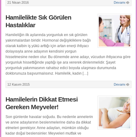
21 Nisan 2016
Devamı
Hamilelikte Sık Görülen
Hastalıklar
Hamileliğin ilk aylarında yorgunluk en sık görülen
yakınmalardan biridir. Hormonal değişikliklere bağlı
olarak kalbin iş yükü arttığı için artan enerji ihtiyacı
dolayısıyla anne adayının kendisini yorgun
hissetmesine neden olur. Bu dönemde anne adayı, vücudun ihtiyacına göre
yorgunluk hissettiğinde yaptığı işe ara vererek dinlenmelidir. Şayet
yorgunluk yakınmasının rahatsız edici boyuta ulaşması durumunda
doktorunuza başvurmalısınız. Hamilelik, kadın […]
12 Kasım 2015
Devamı
Hamilelerin Dikkat Etmesi
Gereken Meyveler!
Son günlerde havalar soğudu. Bu nedenle annelerin
ve anne adaylarının beslenmelerine daha da dikkat
etmeleri gerekiyor. Anne adayları, mümkün olduğu
kadar doğal beslensinler. Meyveleri mutfak ve