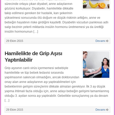
sürecinde ortaya çıkan diyabet, anne adaylarının
gözünü korkutuyor. Diyabetin, hamilelikte dikkatle
takip edilmesi gereken bir hastalık, kan şekerinin
yükselmesi sonucunda ölü doğum ve düşük riskinin arttığını, anne ve
bebeğin hayatının riske girdiğini kaydetti. Diyabetin vücudun pankreas adlı
salgı bezinin yeterli miktarda insülin hormonu üretmemesi ya da ürettiği
insülin hormonunun […]
29 Ekim 2015
Devamı
Hamilelikte de Grip Aşısı
Yaptırılabilir
Grip aşısının canlı virüs içermemesi sebebiyle
hamilelikte ve tüp bebek tedavisi sırasında
yapılmasının sakıncalı olmadığını, ancak doktorundan
onay alan anne adaylarının aşı yaptırabilmeleri için
bebeklerinin gelişim süreçlerini dikkate almaları gerekiyor. İlk 3 ay düşük
yapma ihtimali fazla olduğu için, anne adayı bebeğin gelişimi tamamlanmış
olduğu 3. aydan sonra aşı yaptırabilir. Gebelikle sonuçlanmış ya da devam
[…]
29 Ekim 2015
Devamı