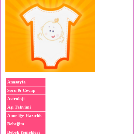
Anasayfa
Soru & Cevap
Astroloji
Aşı Takvimi
Anneliğe Hazırlık
Bebeğim
Bebek Yemekleri