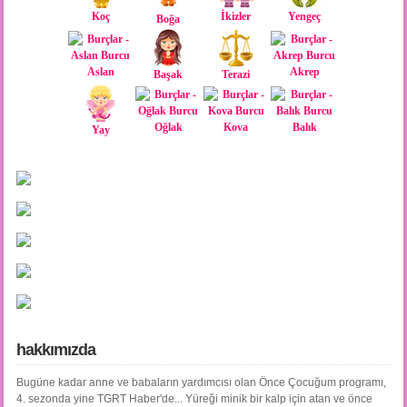
Koç
İkizler
Yengeç
Boğa
Aslan
Akrep
Başak
Terazi
Oğlak
Kova
Balık
Yay
hakkımızda
Bugüne kadar anne ve babaların yardımcısı olan Önce Çocuğum programı,
4. sezonda yine TGRT Haber'de... Yüreği minik bir kalp için atan ve önce