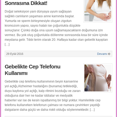
Sonrasına Dikkat!
Doğal seleksiyon yani dünyaya uyum sağlayan
sağlıklı canlıların yaşaması anne karnında başlar.
Yumurta ve sperm birleşmesiyle oluşan zigotun
kromozom yapısı, sayısı hatalı ise çoğunlukla düşükle
sonuçlanır. Çünkü doğa ona uyum sağlamayacakların doğumuna izin
vermez. Bu yok oluş çoğunlukla döllenme sonrasında kısa bir süre içinde
meydana gelir. Tıbbi terim olarak 20. Haftaya kadar olan gebelik kayıpları
[…]
29 Eylül 2016
Devamı
Gebelikte Cep Telefonu
Kullanımı
Gebelikte cep telefonu kullanımının beyin kanserine
yol açtığı,Alzheimer hastalığını (bunama) tetiklediği,
duyu kaybına yol açtığı, kalp ritmini bozduğu ve zararı
olduğuna dair her ne kadar iddialar ve medyatik
haberler var ise de kesin ispatlanmış bir bilgi yoktur. Hamilelikte cep
telefonu kullanırken telefonun çalması ve numara çevirirken yaydığı
dalgaların daha güçlü ve daha riskli olduğu söylenmektedir. […]