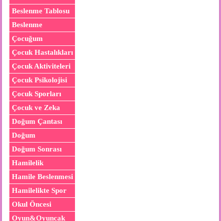
Beslenme Tablosu
Beslenme
Çocuğum
Çocuk Hastalıkları
Çocuk Aktiviteleri
Çocuk Psikolojisi
Çocuk Sporları
Çocuk ve Zeka
Doğum Çantası
Doğum
Doğum Sonrası
Hamilelik
Hamile Beslenmesi
Hamilelikte Spor
Okul Öncesi
Oyun&Oyuncak