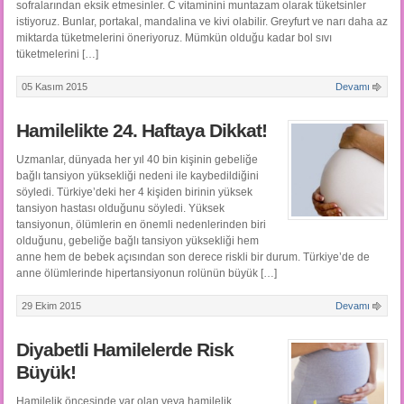
sofralarından eksik etmesinler. C vitaminini muntazam olarak tüketsinler
istiyoruz. Bunlar, portakal, mandalina ve kivi olabilir. Greyfurt ve narı daha az
miktarda tüketmelerini öneriyoruz. Mümkün olduğu kadar bol sıvı
tüketmelerini […]
05 Kasım 2015
Devamı
Hamilelikte 24. Haftaya Dikkat!
Uzmanlar, dünyada her yıl 40 bin kişinin gebeliğe
bağlı tansiyon yüksekliği nedeni ile kaybedildiğini
söyledi. Türkiye’deki her 4 kişiden birinin yüksek
tansiyon hastası olduğunu söyledi. Yüksek
tansiyonun, ölümlerin en önemli nedenlerinden biri
olduğunu, gebeliğe bağlı tansiyon yüksekliği hem
anne hem de bebek açısından son derece riskli bir durum. Türkiye’de de
anne ölümlerinde hipertansiyonun rolünün büyük […]
29 Ekim 2015
Devamı
Diyabetli Hamilelerde Risk
Büyük!
Hamilelik öncesinde var olan veya hamilelik