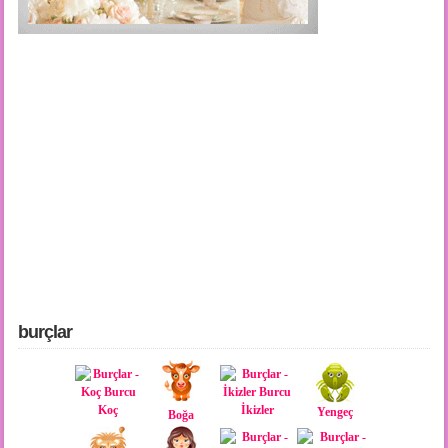
burçlar
Koç
İkizler
Yengeç
Boğa