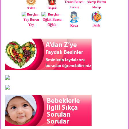
Terazi
Akrep
Aslan
Başak
Yay
Oğlak
Balık
Kova