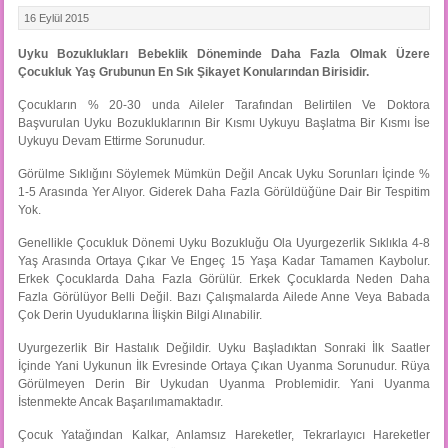
16 Eylül 2015
Uyku Bozuklukları Bebeklik Döneminde Daha Fazla Olmak Üzere
Çocukluk Yaş Grubunun En Sık Şikayet Konularından Birisidir.
Çocukların % 20-30 unda Aileler Tarafından Belirtilen Ve Doktora
Başvurulan Uyku Bozukluklarının Bir Kısmı Uykuyu Başlatma Bir Kısmı İse
Uykuyu Devam Ettirme Sorunudur.
Görülme Sıklığını Söylemek Mümkün Değil Ancak Uyku Sorunları İçinde %
1-5 Arasında Yer Alıyor. Giderek Daha Fazla Görüldüğüne Dair Bir Tespitim
Yok.
Genellikle Çocukluk Dönemi Uyku Bozukluğu Ola Uyurgezerlik Sıklıkla 4-8
Yaş Arasında Ortaya Çıkar Ve Engeç 15 Yaşa Kadar Tamamen Kaybolur.
Erkek Çocuklarda Daha Fazla Görülür. Erkek Çocuklarda Neden Daha
Fazla Görülüyor Belli Değil. Bazı Çalışmalarda Ailede Anne Veya Babada
Çok Derin Uyuduklarına İlişkin Bilgi Alınabilir.
Uyurgezerlik Bir Hastalık Değildir. Uyku Başladıktan Sonraki İlk Saatler
İçinde Yani Uykunun İlk Evresinde Ortaya Çıkan Uyanma Sorunudur. Rüya
Görülmeyen Derin Bir Uykudan Uyanma Problemidir. Yani Uyanma
İstenmekte Ancak Başarılımamaktadır.
Çocuk Yatağından Kalkar, Anlamsız Hareketler, Tekrarlayıcı Hareketler