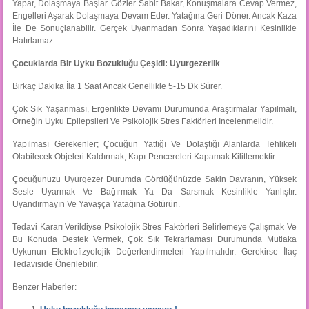
Yapar, Dolaşmaya Başlar. Gözler Sabit Bakar, Konuşmalara Cevap Vermez,
Engelleri Aşarak Dolaşmaya Devam Eder. Yatağına Geri Döner. Ancak Kaza
İle De Sonuçlanabilir. Gerçek Uyanmadan Sonra Yaşadıklarını Kesinlikle
Hatırlamaz.
Çocuklarda Bir Uyku Bozukluğu Çeşidi: Uyurgezerlik
Birkaç Dakika İla 1 Saat Ancak Genellikle 5-15 Dk Sürer.
Çok Sık Yaşanması, Ergenlikte Devamı Durumunda Araştırmalar Yapılmalı,
Örneğin Uyku Epilepsileri Ve Psikolojik Stres Faktörleri İncelenmelidir.
Yapılması Gerekenler; Çocuğun Yattığı Ve Dolaştığı Alanlarda Tehlikeli
Olabilecek Objeleri Kaldırmak, Kapı-Pencereleri Kapamak Kilitlemektir.
Çocuğunuzu Uyurgezer Durumda Gördüğünüzde Sakin Davranın, Yüksek
Sesle Uyarmak Ve Bağırmak Ya Da Sarsmak Kesinlikle Yanlıştır.
Uyandırmayın Ve Yavaşça Yatağına Götürün.
Tedavi Kararı Verildiyse Psikolojik Stres Faktörleri Belirlemeye Çalışmak Ve
Bu Konuda Destek Vermek, Çok Sık Tekrarlaması Durumunda Mutlaka
Uykunun Elektrofizyolojik Değerlendirmeleri Yapılmalıdır. Gerekirse İlaç
Tedaviside Önerilebilir.
Benzer Haberler: