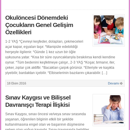
Okulöncesi Dönemdeki
Çocukların Genel Gelişim
Özellikleri
1-2 YAŞ *Çevreyi keşfeder, dolapları, çekmeceleri
açar kapar, eşyaları taşır. *Manipüle edebildiği
herşeyle ilgilenir. *Günde 1 kez uzun bir öğle
uykusuna yatar. *Kısa bir süre oyuncaklarıyla bırakılırsa kendi kendine
oynar. *Tüm bedenini keşfetmeye çalışır., 2-3 YAŞ *Koşar, tırmanır, iter,
çeker, zıplar çok aktiftir. *Bacakları çarpık görünür. *Elleriyle ve kaşıkla
yiyebilir, bardaktan içebilir. *Elbiselerinin bazılarını çıkarabilir. […]
18 Ekim 2016
Devamı
Sınav Kaygısı ve Bilişsel
Davranışçı Terapi İlişkisi
Sınav Kaygısı, sınav öncesi ve/veya sınav sırasında
yaşanan, öğrenilen bilginin etkili bir şekilde
kullanılmasına engel olan ve başarının düşmesine
sebep olan yoğun kaygıdır. Sınav kaygısında belirtiler