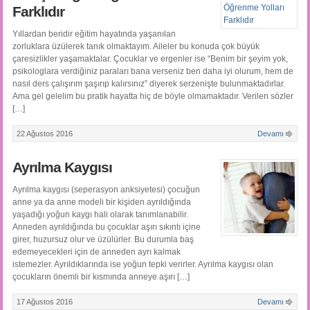
Farklıdır
Yıllardan beridir eğitim hayatında yaşanılan
zorluklara üzülerek tanık olmaktayım. Aileler bu konuda çok büyük
çaresizlikler yaşamaktalar. Çocuklar ve ergenler ise “Benim bir şeyim yok,
psikologlara verdiğiniz paraları bana verseniz ben daha iyi olurum, hem de
nasıl ders çalışırım şaşırıp kalırsınız” diyerek serzenişte bulunmaktadırlar.
Ama gel gelelim bu pratik hayatta hiç de böyle olmamaktadır. Verilen sözler
[…]
22 Ağustos 2016
Devamı
Ayrılma Kaygısı
Ayrılma kaygısı (seperasyon anksiyetesi) çocuğun
anne ya da anne modeli bir kişiden ayrıldığında
yaşadığı yoğun kaygı hali olarak tanımlanabilir.
Anneden ayrıldığında bu çocuklar aşırı sıkıntı içine
girer, huzursuz olur ve üzülürler. Bu durumla baş
edemeyecekleri için de anneden ayrı kalmak
istemezler. Ayrıldıklarında ise yoğun tepki verirler. Ayrılma kaygısı olan
çocukların önemli bir kısmında anneye aşırı […]
17 Ağustos 2016
Devamı