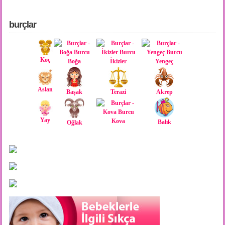
burçlar
Koç
Boğa
İkizler
Yengeç
Aslan
Başak
Terazi
Akrep
Yay
Kova
Balık
Oğlak