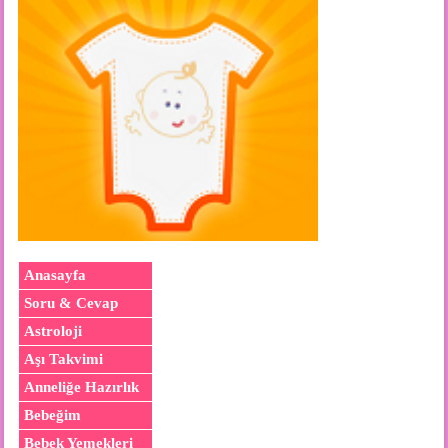
Anasayfa
Soru & Cevap
Astroloji
Aşı Takvimi
Anneliğe Hazırlık
Bebeğim
Bebek Yemekleri