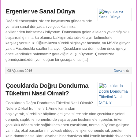
Ergenler ve Sanal Dünya
Değerli ebeveynler; sizlere hayatımızın gündeminde
yer alan sanal dünyadan ve çocuklarımıza
etkilerinden bahsetmek istiyorum. Danışmaya gelen ailelerin yakındığı okul
başarısızlığının arka planına baktığınızda sürekli aynı kelimelerle
karşılaşıyorsunuz. Oğlum/kızım sürekli bilgisayar başında, ya MSN’e giriyor
ya da Facebookta saatler harcıyor. Çocuklarımıza dönmeden önce iğneyi
önce kendimize batırmamız gerektiğini düşünüyorum. Çevrenizde
görmüşsünüzdür; yeni doğan bir çocuğa önce […]
08 Ağustos 2016
Devamı
Çocuklarda Doğru Dondurma
Tüketimi Nasıl Olmalı?
Çocuklarda Doğru Dondurma Tüketimi Nasıl Olmalı?
Nelere Dikkat Edilmeli? 1.Anne karnından
başlayarak, sürekli bir büyüme-gelişme sürecinde olan çocukların yeterli,
dengeli, sağlıklı en önemlisi de yaşa uygun beslenmeleri gerekir. Erken
çocukluk döneminde sağlıklı beslenen çocukların, normal büyüme-gelişme
yanında, okul başarılarının yüksek olduğu, erişkin dönemde sık görülen
kalp-damar hastalıkları, diyabet, hipertansiyon gibi kronik hastalık risklerinin