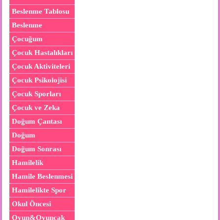
Beslenme Tablosu
Beslenme
Çocuğum
Çocuk Hastalıkları
Çocuk Aktiviteleri
Çocuk Psikolojisi
Çocuk Sporları
Çocuk ve Zeka
Doğum Çantası
Doğum
Doğum Sonrası
Hamilelik
Hamile Beslenmesi
Hamilelikte Spor
Okul Öncesi
Oyun&Oyuncak