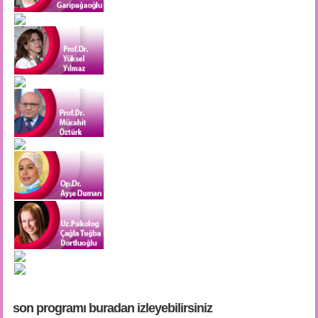
son programı buradan i̇zleyebilirsiniz