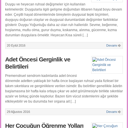
Duygu ve heyecan ruhsal değişmeler için kullanılan
kelimelerdir. Duygularla ilgili gelişme doğumdan itibaren hayat boyu devam
eder. Çeşitli hayat dönemlerinde bireylerin duygusal tepki biçimleri,
duyguyu doğuran olaylar ve duygusal durumlardaki değişimler farklılıklar
gösterir. Duygu:Yoğunluğu daha az olan ruh halleridir. Sevme, beğenme,
hoşlanma, mutlu olma, gurur duyma, kıskanma, alınma, gücenme, kızma
durumları duygulara örnektir. Heyecan:Kısa süreli […]
20 Eylül 2016
Devamı
Adet Öncesi Gerginlik ve
Belirtileri
Premenstruel sendrom kadınlarda adet öncesi
dönemde adetten yaklaşık bir hafta önce başlayan ruhsal yada fiziksel bir
takım sıkıntılara ve gerginliklere verilen isimdir. Bu belirtiler genellikle âdetin
başlamasına bir hafta kala ortaya çıkar ve adet görülmesiyle birlikte sıkıntılar
azalır ve birkaç günde kaybolur. Bazen tüm vücut sistemlerini ağır şekilde
etkileyebilir ve bu durumda her organa ait […]
29 Ağustos 2016
Devamı
Her Çocuğun Öğrenme Yolları