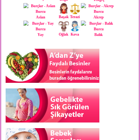
Başak
Terazi
Aslan
Akrep
Oğlak
Kova
Yay
Balık