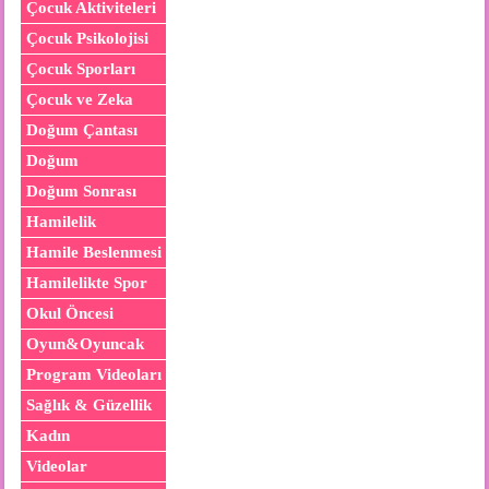
Çocuk Aktiviteleri
Çocuk Psikolojisi
Çocuk Sporları
Çocuk ve Zeka
Doğum Çantası
Doğum
Doğum Sonrası
Hamilelik
Hamile Beslenmesi
Hamilelikte Spor
Okul Öncesi
Oyun&Oyuncak
Program Videoları
Sağlık & Güzellik
Kadın
Videolar