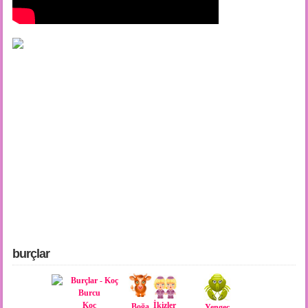
burçlar
İkizler
Koç
Boğa
Yengeç