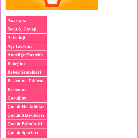
Anasayfa
Soru & Cevap
Astroloji
Aşı Takvimi
Anneliğe Hazırlık
Bebeğim
Bebek Yemekleri
Beslenme Tablosu
Beslenme
Çocuğum
Çocuk Hastalıkları
Çocuk Aktiviteleri
Çocuk Psikolojisi
Çocuk Sporları