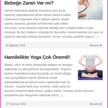
Bebeğe Zararı Var mı?
Hamile kadınların gebelik süresince spor ya da
egzersiz yapmalarında genel olarak sakınca yoktur.
Fakat anne adayında erken doğum yapma, düşük
yapma, kanama, gebelik zehirlenmesi gibi riskler
mevcutsa, anne adayının yapmak istediği spor mutlaka doktor onaylı
olmalıdır. Bu tarz risklerin olmadığı bir durumda, hamile kadınlar için spor ve
egzersiz yapmak oldukça faydalıdır. Yüzme, yürüyüş, gebelik yogası […]
02 Ağustos 2016
Devamı
Hamilelikte Yoga Çok Önemli!
Beden, zihin ve bilinç arasındaki iletişimi ve dengeyi
sağlamak zor gibi görünse de başarılabilir. Yoganın
bedeni hastalıklara karşı koruduğu ve zinde tuttuğu,
ruhu gevşettiğine inanılır. Bilimsel olarak
yaklaşıldığında da sporun bunu sağladığını bilir ve
inanırız. Yogada farklı olan esneme, nefes alma ve
bununla bedeninizdeki boyun, göğüs kafesi, omurga, pelvis kaslarını
gevşetmek kan dolaşımını arttırarak zihni […]
27 Temmuz 2016
Devamı