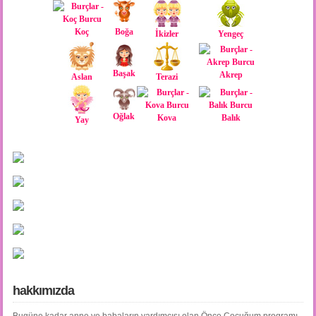
Koç
Boğa
İkizler
Yengeç
Başak
Akrep
Aslan
Terazi
Oğlak
Kova
Balık
Yay
hakkımızda
Bugüne kadar anne ve babaların yardımcısı olan Önce Çocuğum programı,