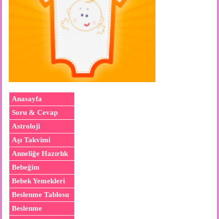
Anasayfa
Soru & Cevap
Astroloji
Aşı Takvimi
Anneliğe Hazırlık
Bebeğim
Bebek Yemekleri
Beslenme Tablosu
Beslenme