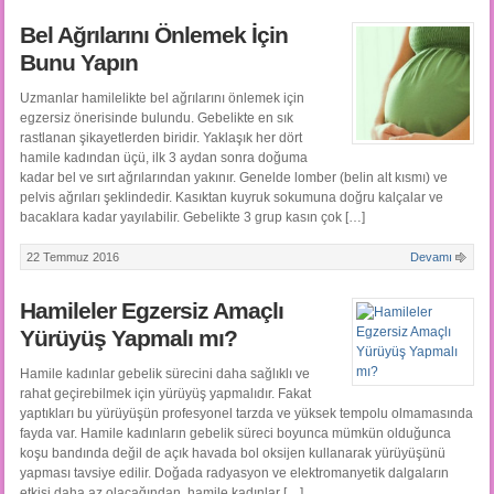
Bel Ağrılarını Önlemek İçin
Bunu Yapın
Uzmanlar hamilelikte bel ağrılarını önlemek için
egzersiz önerisinde bulundu. Gebelikte en sık
rastlanan şikayetlerden biridir. Yaklaşık her dört
hamile kadından üçü, ilk 3 aydan sonra doğuma
kadar bel ve sırt ağrılarından yakınır. Genelde lomber (belin alt kısmı) ve
pelvis ağrıları şeklindedir. Kasıktan kuyruk sokumuna doğru kalçalar ve
bacaklara kadar yayılabilir. Gebelikte 3 grup kasın çok […]
22 Temmuz 2016
Devamı
Hamileler Egzersiz Amaçlı
Yürüyüş Yapmalı mı?
Hamile kadınlar gebelik sürecini daha sağlıklı ve
rahat geçirebilmek için yürüyüş yapmalıdır. Fakat
yaptıkları bu yürüyüşün profesyonel tarzda ve yüksek tempolu olmamasında
fayda var. Hamile kadınların gebelik süreci boyunca mümkün olduğunca
koşu bandında değil de açık havada bol oksijen kullanarak yürüyüşünü
yapması tavsiye edilir. Doğada radyasyon ve elektromanyetik dalgaların
etkisi daha az olacağından, hamile kadınlar […]