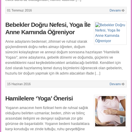
01 Temmuz 2016
Devamı
Bebekler Doğru Nefesi, Yoga İle
Anne Karnında Öğreniyor
Anne adaylarını bedensel, zihinsel ve ruhsal olarak
güçlendirerek doğru nefes almayı öğreten, doğum
sürecini kolaylaştıran ve anneyi doğum sonrasına hazırlayan “Hamilelik
Yogası”; anne adaylarına, gebelik dönemi ve doğumda, güçlerini ve
esnekliklerini nasıl keşfedebilecekleri anlatılacağı belirtildi. Kendileri için
özel olarak hazırlanmış temel duruş biçimlerini öğrenecek olan gebelerin,
huzurlu bir doğum yapmak için ilk adımı atacakları ifade […]
15 Haziran 2016
Devamı
Hamilelere ‘Yoga’ Önerisi
Yoganın amacının hem fiziksel hem de ruhsal sağlık
olduğunu belirten uzmanlar, beden, zihin ve bilinç
arasındaki iletişimi ve dengeyi sağlamak zor gibi
görünse de başarılabilir. Yoganın bedeni hastalıklara
karşı koruduğu ve zinde tuttuğu, ruhu gevşettiğine