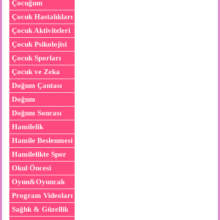
Çocuğum
Çocuk Hastalıkları
Çocuk Aktiviteleri
Çocuk Psikolojisi
Çocuk Sporları
Çocuk ve Zeka
Doğum Çantası
Doğum
Doğum Sonrası
Hamilelik
Hamile Beslenmesi
Hamilelikte Spor
Okul Öncesi
Oyun&Oyuncak
Program Videoları
Sağlık & Güzellik