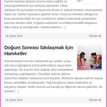
Hamile kadınlar gebelik sürecini daha sağlıklı ve
rahat geçirebilmek için yürüyüş yapmalıdır. Fakat
yaptıkları bu yürüyüşün profesyonel tarzda ve yüksek tempolu olmamasında
fayda var. Hamile kadınların gebelik süreci boyunca mümkün olduğunca
koşu bandında değil de açık havada bol oksijen kullanarak yürüyüşünü
yapması tavsiye edilir. Doğada radyasyon ve elektromanyetik dalgaların
etkisi daha az olacağından, hamile kadınlar […]
26 Şubat 2016
Devamı
Doğum Sonrası Sıkılaşmak İçin
Hareketler
Normal doğum sonrası sıkılaşmak için pilates, yoga
gibi vücut ağırlığımızı kullanabileceğimiz egzersizler
yapmalıyız. Bu kısa bir süre değildir. Bazı hareketlerle
sıkılaşmayı sağlayabiliriz. Öncelikle sırtüstü yatalım,
dizlerimizi bükelim, kollarımızı yere koyalım. Belimizin altında hafif bir boşluk
olması gerektiğini unutmayalım. Sağ bacağımızı yukarı kaldıralım ve
kalçamızı sıkalım. Nefes vererek sol bacağı da diğerinin yanına getirelim. Bu
şekilde […]
26 Şubat 2016
Devamı