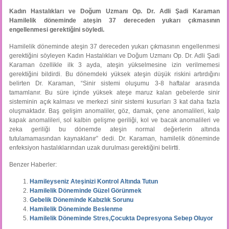
Kadın Hastalıkları ve Doğum Uzmanı Op. Dr. Adli Şadi Karaman
Hamilelik döneminde ateşin 37 dereceden yukarı çıkmasının
engellenmesi gerektiğini söyledi.
Hamilelik döneminde ateşin 37 dereceden yukarı çıkmasının engellenmesi
gerektiğini söyleyen Kadın Hastalıkları ve Doğum Uzmanı Op. Dr. Adli Şadi
Karaman özellikle ilk 3 ayda, ateşin yükselmesine izin verilmemesi
gerektiğini bildirdi. Bu dönemdeki yüksek ateşin düşük riskini artırdığını
belirten Dr. Karaman, “Sinir sistemi oluşumu 3-8 haftalar arasında
tamamlanır. Bu süre içinde yüksek ateşe maruz kalan gebelerde sinir
sisteminin açık kalması ve merkezi sinir sistemi kusurları 3 kat daha fazla
oluşmaktadır. Baş gelişim anomaliler, göz, damak, çene anomalileri, kalp
kapak anomalileri, sol kalbin gelişme geriliği, kol ve bacak anomalileri ve
zeka geriliği bu dönemde ateşin normal değerlerin altında
tutulamamasından kaynaklanır” dedi. Dr. Karaman, hamilelik döneminde
enfeksiyon hastalıklarından uzak durulması gerektiğini belirtti.
Benzer Haberler:
Hamileyseniz Ateşinizi Kontrol Altında Tutun
Hamilelik Döneminde Güzel Görünmek
Gebelik Döneminde Kabızlık Sorunu
Hamilelik Döneminde Beslenme
Hamilelik Döneminde Stres,Çocukta Depresyona Sebep Oluyor