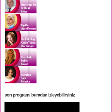
son programı buradan i̇zleyebilirsiniz