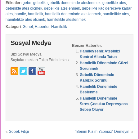
Etiketler:
gebe
,
gebelik
,
gebelik doneminde ateslenmek
,
gebelikte ates
,
gebelikte ates olcmek
,
gebelikte ateslenmek
,
gebelikte kac dereceye kadar
ates
,
hamile
,
hamilelik
,
hamilelik doneminde ateslenmek
,
hamilelikte ates
,
hamilelikte ates olcmek
,
hamilelikte ateslenmek
Kategori
:
Genel
,
Haberler
,
Hamilelik
Sosyal Medya
Benzer Haberler:
Hamileyseniz Ateşinizi
Bizi Sosyal Medya
Kontrol Altında Tutun
Sayfalarımızdan Takip Edebilirsiniz
Hamilelik Döneminde Güzel
Görünmek
Gebelik Döneminde
Kabızlık Sorunu
Hamilelik Döneminde
Beslenme
Hamilelik Döneminde
Stres,Çocukta Depresyona
Sebep Oluyor
«
Göbek Fıtığı
“Benim Kızım Yapmaz” Demeyin!
»