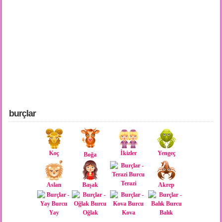
burçlar
Koç
İkizler
Yengeç
Boğa
Terazi
Aslan
Başak
Akrep
Yay
Oğlak
Kova
Balık