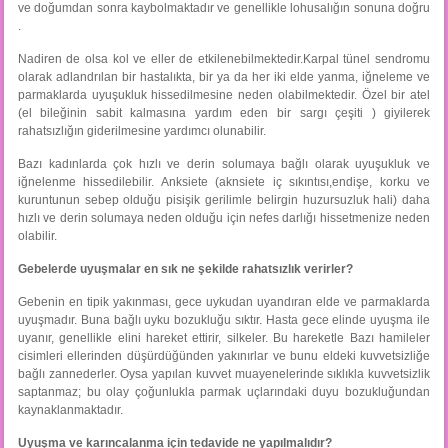
ve doğumdan sonra kaybolmaktadır ve genellikle lohusalığın sonuna doğru
.
Nadiren de olsa kol ve eller de etkilenebilmektedir.Karpal tünel sendromu
olarak adlandrılan bir hastalıkta, bir ya da her iki elde yanma, iğneleme ve
parmaklarda uyuşukluk hissedilmesine neden olabilmektedir. Özel bir atel
(el bileğinin sabit kalmasına yardım eden bir sargı çeşiti ) giyilerek
rahatsızlığın giderilmesine yardımcı olunabilir.
Bazı kadınlarda çok hızlı ve derin solumaya bağlı olarak uyuşukluk ve
iğnelenme hissedilebilir. Anksiete (aknsiete iç sıkıntısı,endişe, korku ve
kuruntunun sebep olduğu pisişik gerilimle belirgin huzursuzluk hali) daha
hızlı ve derin solumaya neden olduğu için nefes darlığı hissetmenize neden
olabilir.
Gebelerde uyuşmalar en sık ne şekilde rahatsızlık verirler?
Gebenin en tipik yakınması, gece uykudan uyandıran elde ve parmaklarda
uyuşmadır. Buna bağlı uyku bozukluğu sıktır. Hasta gece elinde uyuşma ile
uyanır, genellikle elini hareket ettirir, silkeler. Bu hareketle Bazı hamileler
cisimleri ellerinden düşürdüğünden yakınırlar ve bunu eldeki kuvvetsizliğe
bağlı zannederler. Oysa yapılan kuvvet muayenelerinde sıklıkla kuvvetsizlik
saptanmaz; bu olay çoğunlukla parmak uçlarındaki duyu bozukluğundan
kaynaklanmaktadır.
Uyuşma ve karıncalanma için tedavide ne yapılmalıdır?