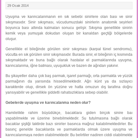
29 Ocak 2014
Uyuşma ve karıncalanmanın en sık sebebi sinirlere olan bası ve sinir
sıkışmasıdır. Sinir sıkışması, vücudumuzdaki sinirlerin anatomik seyirleri
boyunca bası altında kalmaları sonucu gelişir. Sıkışma genellikle sinirin
kemik veya yumuşak dokudan oluşan bir kanaldan geçtiği bölgelerde
oluşur.
Genellikle el bileğinde görülen sinir sıkışması (karpal tünel sendromu),
vücutta en sık görülen sinir sıkışmasıdır. Burada sinir, el bileğinin iç kısmında
sıkışmaktadır ve buna bağlı olarak hastalar el parmaklarında uyuşma,
karıncalanma, iğne batması, uyuşukluk ve bazen de ağrıdan yakınır.
Bu şikayetler daha çok baş parmak, işaret parmağı, orta parmakta ve yüzük
parmağının da yarısında hissedilmektedir. Ağrı künt ya da sızlayıcı
karakterde olup, dirsek ön yüzüne ve hatta omuzun dış tarafına doğru
yansıyabilir ve genellikle şiddetli rahatsızlıklara sebep olabilir.
Gebelerde uyuşma ve karıncalanma neden olur?
Hamilelikte rahim büyüdükçe, bacaklara giden birçok sinire baı
yapabilmekte ve üzerine binebilmektedir. Su tutulmasına bağlı olarak
bacaklar şiştiği taktirde bazı sinirler basınca mağruz kalabilmektedirler. Bu
basınç genelde bacaklarda ve parmaklarda olmak üzere uyuşma ve
karıncalanmaya neden olabilmektedir. Bu belirtiler nadiren ciddi olabilmekte