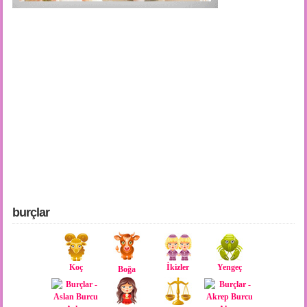
burçlar
Koç
İkizler
Yengeç
Boğa