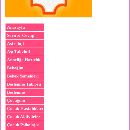
Anasayfa
Soru & Cevap
Astroloji
Aşı Takvimi
Anneliğe Hazırlık
Bebeğim
Bebek Yemekleri
Beslenme Tablosu
Beslenme
Çocuğum
Çocuk Hastalıkları
Çocuk Aktiviteleri
Çocuk Psikolojisi