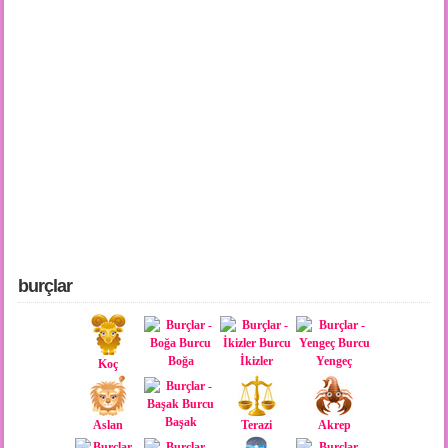
burçlar
Boğa
İkizler
Yengeç
Koç
Başak
Aslan
Terazi
Akrep