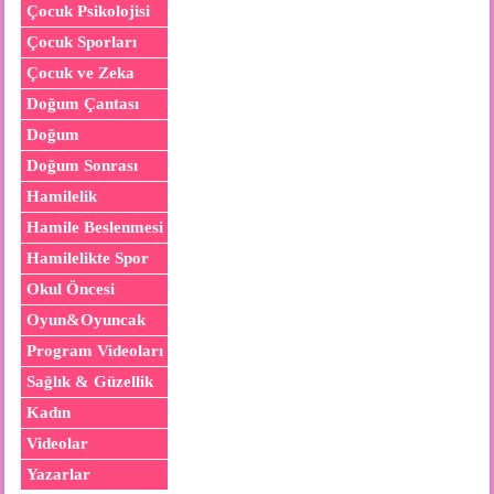
Çocuk Psikolojisi
Çocuk Sporları
Çocuk ve Zeka
Doğum Çantası
Doğum
Doğum Sonrası
Hamilelik
Hamile Beslenmesi
Hamilelikte Spor
Okul Öncesi
Oyun&Oyuncak
Program Videoları
Sağlık & Güzellik
Kadın
Videolar
Yazarlar