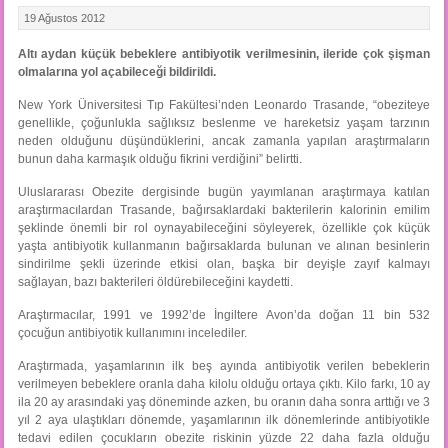
19 Ağustos 2012
Altı aydan küçük bebeklere antibiyotik verilmesinin, ileride çok şişman
olmalarına yol açabileceği bildirildi.
New York Üniversitesi Tıp Fakültesi’nden Leonardo Trasande, “obeziteye
genellikle, çoğunlukla sağlıksız beslenme ve hareketsiz yaşam tarzının
neden olduğunu düşündüklerini, ancak zamanla yapılan araştırmaların
bunun daha karmaşık olduğu fikrini verdiğini” belirtti.
Uluslararası Obezite dergisinde bugün yayımlanan araştırmaya katılan
araştırmacılardan Trasande, bağırsaklardaki bakterilerin kalorinin emilim
şeklinde önemli bir rol oynayabileceğini söyleyerek, özellikle çok küçük
yaşta antibiyotik kullanmanın bağırsaklarda bulunan ve alınan besinlerin
sindirilme şekli üzerinde etkisi olan, başka bir deyişle zayıf kalmayı
sağlayan, bazı bakterileri öldürebileceğini kaydetti.
Araştırmacılar, 1991 ve 1992’de İngiltere Avon’da doğan 11 bin 532
çocuğun antibiyotik kullanımını incelediler.
Araştırmada, yaşamlarının ilk beş ayında antibiyotik verilen bebeklerin
verilmeyen bebeklere oranla daha kilolu olduğu ortaya çıktı. Kilo farkı, 10 ay
ila 20 ay arasındaki yaş döneminde azken, bu oranın daha sonra arttığı ve 3
yıl 2 aya ulaştıkları dönemde, yaşamlarının ilk dönemlerinde antibiyotikle
tedavi edilen çocukların obezite riskinin yüzde 22 daha fazla olduğu