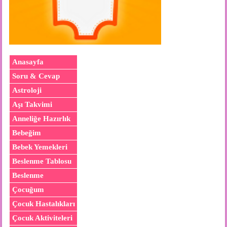
Anasayfa
Soru & Cevap
Astroloji
Aşı Takvimi
Anneliğe Hazırlık
Bebeğim
Bebek Yemekleri
Beslenme Tablosu
Beslenme
Çocuğum
Çocuk Hastalıkları
Çocuk Aktiviteleri