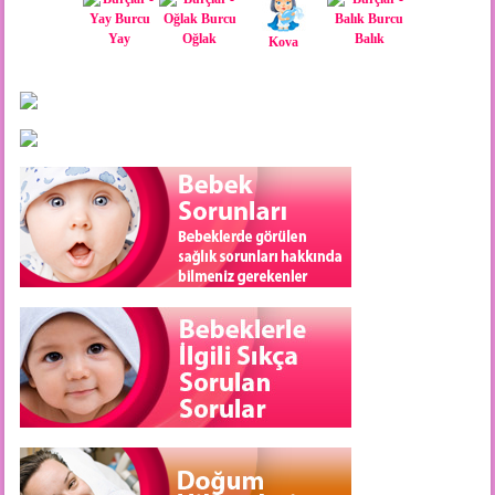
Yay
Oğlak
Balık
Kova