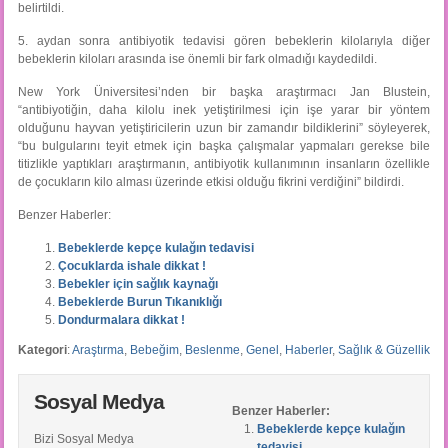
belirtildi.
5. aydan sonra antibiyotik tedavisi gören bebeklerin kilolarıyla diğer
bebeklerin kiloları arasında ise önemli bir fark olmadığı kaydedildi.
New York Üniversitesi’nden bir başka araştırmacı Jan Blustein,
“antibiyotiğin, daha kilolu inek yetiştirilmesi için işe yarar bir yöntem
olduğunu hayvan yetiştiricilerin uzun bir zamandır bildiklerini” söyleyerek,
“bu bulgularını teyit etmek için başka çalışmalar yapmaları gerekse bile
titizlikle yaptıkları araştırmanın, antibiyotik kullanımının insanların özellikle
de çocukların kilo alması üzerinde etkisi olduğu fikrini verdiğini” bildirdi.
Benzer Haberler:
Bebeklerde kepçe kulağın tedavisi
Çocuklarda ishale dikkat !
Bebekler için sağlık kaynağı
Bebeklerde Burun Tıkanıklığı
Dondurmalara dikkat !
Kategori
:
Araştırma
,
Bebeğim
,
Beslenme
,
Genel
,
Haberler
,
Sağlık & Güzellik
Sosyal Medya
Benzer Haberler:
Bebeklerde kepçe kulağın
Bizi Sosyal Medya
tedavisi