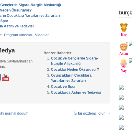
Gençlerde Sigara-Nargile Alışkanlığı
 Neden Öksürüyor?
burçl
rın Çocuklara Yararları ve Zararları
 Spor
a Astım ve Tedavisi
Koç
im
,
Program Videoları
,
Videolar
Medya
Benzer Haberler:
Aslan
Çocuk ve Gençlerde Sigara-
edya Sayfalarımızdan
Nargile Alışkanlığı
iniz
Çocuklar Neden Öksürüyor?
Yay
Oyuncakların Çocuklara
Yararları ve Zararları
Çocuk ve Spor
Çocuklarda Astım ve Tedavisi
rcihi normal doğum
İyi bir gözlemci olun !
»