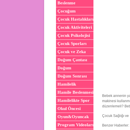
Beslenme
Çocuğum
Çocuk Hastalıkları
Çocuk Aktiviteleri
Çocuk Psikolojisi
Çocuk Sporları
Çocuk ve Zeka
Doğum Çantası
Doğum
Doğum Sonrası
Hamilelik
Hamile Beslenmesi
Bebek annenin ya
Hamilelikte Spor
makinesi kullanmak
düzenlemeli? Beb
Okul Öncesi
Çocuk Sağlığı ve 
Oyun&Oyuncak
Program Videoları
Benzer Haberler: