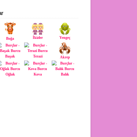
ar
İkizler
Yengeç
Boğa
Başak
Terazi
Akrep
Oğlak
Kova
Balık