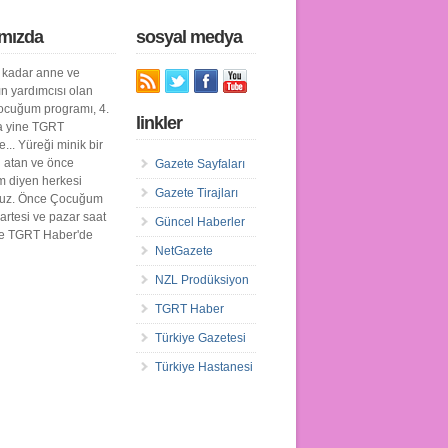
mızda
sosyal medya
kadar anne ve
n yardımcısı olan
cuğum programı, 4.
linkler
a yine TGRT
... Yüreği minik bir
n atan ve önce
Gazete Sayfaları
 diyen herkesi
Gazete Tirajları
ruz. Önce Çocuğum
artesi ve pazar saat
Güncel Haberler
de TGRT Haber'de
NetGazete
NZL Prodüksiyon
TGRT Haber
Türkiye Gazetesi
Türkiye Hastanesi