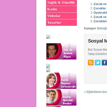
Sağlık & Güzellik
Çocuk ve 
Çocuklar
Kadın
Oyuncakla
Videolar
Çocuk ve
Çocuklard
Yazarlar
Kategori
:
Bebeğ
Sosyal 
Bizi Sosyal M
Takip Edebilirs
«
Eğitimlilerin te