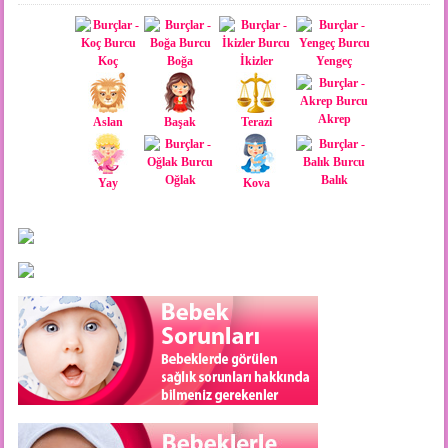
Koç
Boğa
İkizler
Yengeç
Akrep
Aslan
Başak
Terazi
Oğlak
Balık
Yay
Kova