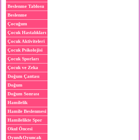
Beslenme Tablosu
Beslenme
Çocuğum
Çocuk Hastalıkları
Çocuk Aktiviteleri
Çocuk Psikolojisi
Çocuk Sporları
Çocuk ve Zeka
Doğum Çantası
Doğum
Doğum Sonrası
Hamilelik
Hamile Beslenmesi
Hamilelikte Spor
Okul Öncesi
Oyun&Oyuncak