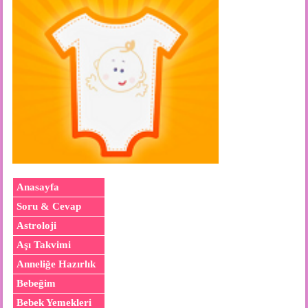
Anasayfa
Soru & Cevap
Astroloji
Aşı Takvimi
Anneliğe Hazırlık
Bebeğim
Bebek Yemekleri