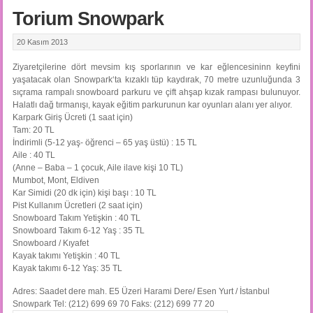
Torium Snowpark
20 Kasım 2013
Ziyaretçilerine dört mevsim kış sporlarının ve kar eğlencesininn keyfini
yaşatacak olan Snowpark‘ta kızaklı tüp kaydırak, 70 metre uzunluğunda 3
sıçrama rampalı snowboard parkuru ve çift ahşap kızak rampası bulunuyor.
Halatlı dağ tırmanışı, kayak eğitim parkurunun kar oyunları alanı yer alıyor.
Karpark Giriş Ücreti (1 saat için)
Tam: 20 TL
İndirimli (5-12 yaş- öğrenci – 65 yaş üstü) : 15 TL
Aile : 40 TL
(Anne – Baba – 1 çocuk, Aile ilave kişi 10 TL)
Mumbot, Mont, Eldiven
Kar Simidi (20 dk için) kişi başı : 10 TL
Pist Kullanım Ücretleri (2 saat için)
Snowboard Takım Yetişkin : 40 TL
Snowboard Takım 6-12 Yaş : 35 TL
Snowboard / Kıyafet
Kayak takımı Yetişkin : 40 TL
Kayak takımı 6-12 Yaş: 35 TL
Adres: Saadet dere mah. E5 Üzeri Harami Dere/ Esen Yurt / İstanbul
Snowpark Tel: (212) 699 69 70 Faks: (212) 699 77 20