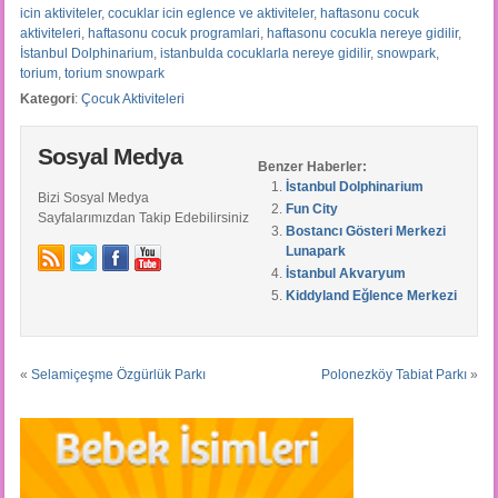
icin aktiviteler
,
cocuklar icin eglence ve aktiviteler
,
haftasonu cocuk
aktiviteleri
,
haftasonu cocuk programlari
,
haftasonu cocukla nereye gidilir
,
İstanbul Dolphinarium
,
istanbulda cocuklarla nereye gidilir
,
snowpark
,
torium
,
torium snowpark
Kategori
:
Çocuk Aktiviteleri
Sosyal Medya
Benzer Haberler:
İstanbul Dolphinarium
Bizi Sosyal Medya
Fun City
Sayfalarımızdan Takip Edebilirsiniz
Bostancı Gösteri Merkezi
Lunapark
İstanbul Akvaryum
Kiddyland Eğlence Merkezi
«
Selamiçeşme Özgürlük Parkı
Polonezköy Tabiat Parkı
»