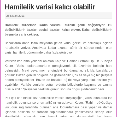
Hamilelik varisi kalıcı olabilir
26 Nisan 2013
Hamilelik sürecinde kadın vücudu sürekli şekil değiştiriyor. Bu
değişikliklerin bazıları geçici, bazıları kalıcı oluyor. Kalıcı değişikliklerin
başını da varis çekiyor.
Bacaklarda daha fazla meydana gelen varis, görsel ve psikolojik açıdan
rahatsızlık veriyor. Ameliyata kadar uzanan ağrılı bir sürece neden olan
varis, hamilelik döneminde daha fazla görülüyor.
Varisten korunma yollarını anlatan Kalp ve Damar Cerrahı Op. Dr. Süheyla
Keser, “Varis, toplardamarların genişleyerek cilt üzerinde belirgin hale
gelmesidir. Mavi veya mor rengindeki bu damarlar, sıklıkla bacaklarda
görülür. Bazen genital bölgede de gözlenebilir. Çok az veya hiç bir şikayete
neden olmayabilirler. Bazen de bacakta ağırlık veya yorgunluk hissine yol
açabilirler. Variköz venlerin yoğun olduğu bölgelerde kaşınma ve yanma
hissi olabilir. Şikayetler özellikle günün sonuna doğru şiddetlenir” dedi.
Pek çok kadının ilk kez hamilelikte varisle karşılaştığını, varisi olanlarda ise
hamilelik boyunca sorunun arttığını vurgulayan Keser, “Rahim büyüdükçe
vücudun sağ tarafında bulunan ana toplardamara bası yapar ve damar
içindeki basıncın alt taraftaki toplardamarlara yansımasına sebep olur.
Hamilelikte vücuttaki kan hacmi artar ve dolaşımdaki bu kanın