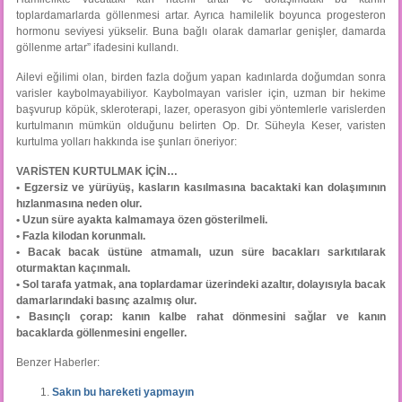
toplardamarlarda göllenmesi artar. Ayrıca hamilelik boyunca progesteron
hormonu seviyesi yükselir. Buna bağlı olarak damarlar genişler, damarda
göllenme artar” ifadesini kullandı.
Ailevi eğilimi olan, birden fazla doğum yapan kadınlarda doğumdan sonra
varisler kaybolmayabiliyor. Kaybolmayan varisler için, uzman bir hekime
başvurup köpük, skleroterapi, lazer, operasyon gibi yöntemlerle varislerden
kurtulmanın mümkün olduğunu belirten Op. Dr. Süheyla Keser, varisten
kurtulma yolları hakkında ise şunları öneriyor:
VARİSTEN KURTULMAK İÇİN…
• Egzersiz ve yürüyüş, kasların kasılmasına bacaktaki kan dolaşımının
hızlanmasına neden olur.
• Uzun süre ayakta kalmamaya özen gösterilmeli.
• Fazla kilodan korunmalı.
• Bacak bacak üstüne atmamalı, uzun süre bacakları sarkıtılarak
oturmaktan kaçınmalı.
• Sol tarafa yatmak, ana toplardamar üzerindeki azaltır, dolayısıyla bacak
damarlarındaki basınç azalmış olur.
• Basınçlı çorap: kanın kalbe rahat dönmesini sağlar ve kanın
bacaklarda göllenmesini engeller.
Benzer Haberler:
Sakın bu hareketi yapmayın