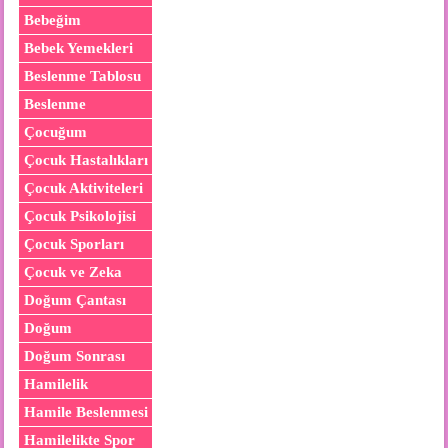
Bebeğim
Bebek Yemekleri
Beslenme Tablosu
Beslenme
Çocuğum
Çocuk Hastalıkları
Çocuk Aktiviteleri
Çocuk Psikolojisi
Çocuk Sporları
Çocuk ve Zeka
Doğum Çantası
Doğum
Doğum Sonrası
Hamilelik
Hamile Beslenmesi
Hamilelikte Spor