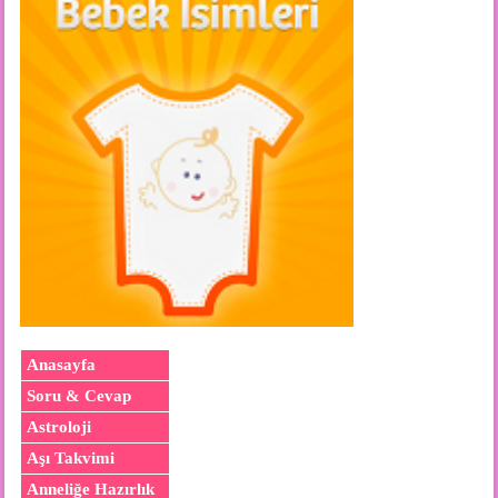
Anasayfa
Soru & Cevap
Astroloji
Aşı Takvimi
Anneliğe Hazırlık