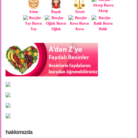
Akrep
Aslan
Başak
Terazi
Yay
Oğlak
Kova
Balık
hakkımızda