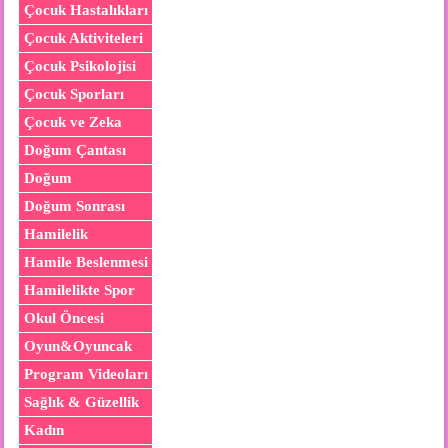
Çocuk Hastalıkları
Çocuk Aktiviteleri
Çocuk Psikolojisi
Çocuk Sporları
Çocuk ve Zeka
Doğum Çantası
Doğum
Doğum Sonrası
Hamilelik
Hamile Beslenmesi
Hamilelikte Spor
Okul Öncesi
Oyun&Oyuncak
Program Videoları
Sağlık & Güzellik
Kadın