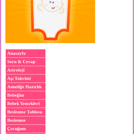
Anasayfa
Soru & Cevap
Astroloji
Aşı Takvimi
Anneliğe Hazırlık
Bebeğim
Bebek Yemekleri
Beslenme Tablosu
Beslenme
Çocuğum