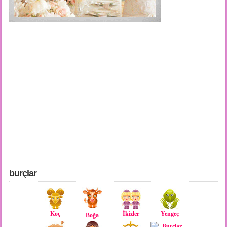
burçlar
Koç
İkizler
Yengeç
Boğa