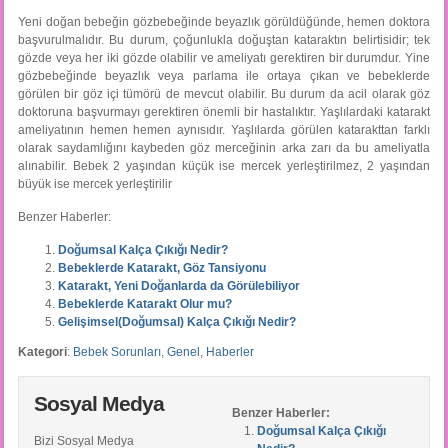
Yeni doğan bebeğin gözbebeğinde beyazlık görüldüğünde, hemen doktora
başvurulmalıdır. Bu durum, çoğunlukla doğuştan kataraktın belirtisidir; tek
gözde veya her iki gözde olabilir ve ameliyatı gerektiren bir durumdur. Yine
gözbebeğinde beyazlık veya parlama ile ortaya çıkan ve bebeklerde
görülen bir göz içi tümörü de mevcut olabilir. Bu durum da acil olarak göz
doktoruna başvurmayı gerektiren önemli bir hastalıktır. Yaşlılardaki katarakt
ameliyatının hemen hemen aynısıdır. Yaşlılarda görülen katarakttan farklı
olarak saydamlığını kaybeden göz merceğinin arka zarı da bu ameliyatla
alınabilir. Bebek 2 yaşından küçük ise mercek yerleştirilmez, 2 yaşından
büyük ise mercek yerleştirilir
Benzer Haberler:
Doğumsal Kalça Çıkığı Nedir?
Bebeklerde Katarakt, Göz Tansiyonu
Katarakt, Yeni Doğanlarda da Görülebiliyor
Bebeklerde Katarakt Olur mu?
Gelişimsel(Doğumsal) Kalça Çıkığı Nedir?
Kategori
:
Bebek Sorunları
,
Genel
,
Haberler
Sosyal Medya
Benzer Haberler:
Doğumsal Kalça Çıkığı
Bizi Sosyal Medya