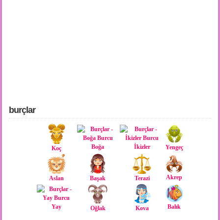
burçlar
Boğa
İkizler
Yengeç
Koç
Akrep
Aslan
Başak
Terazi
Yay
Balık
Oğlak
Kova