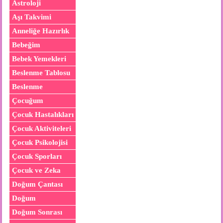
Astroloji
Aşı Takvimi
Anneliğe Hazırlık
Bebeğim
Bebek Yemekleri
Beslenme Tablosu
Beslenme
Çocuğum
Çocuk Hastalıkları
Çocuk Aktiviteleri
Çocuk Psikolojisi
Çocuk Sporları
Çocuk ve Zeka
Doğum Çantası
Doğum
Doğum Sonrası