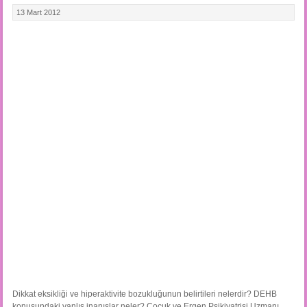
13 Mart 2012
Dikkat eksikliği ve hiperaktivite bozukluğunun belirtileri nelerdir? DEHB
konusundaki yanlış inanışlar neler? Çocuk ve Ergen Psikiyatrisi Uzmanı