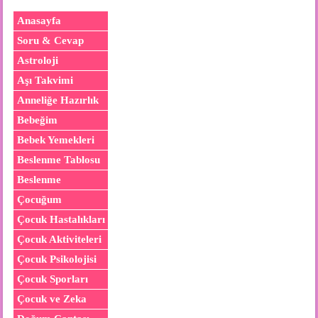
Anasayfa
Soru & Cevap
Astroloji
Aşı Takvimi
Anneliğe Hazırlık
Bebeğim
Bebek Yemekleri
Beslenme Tablosu
Beslenme
Çocuğum
Çocuk Hastalıkları
Çocuk Aktiviteleri
Çocuk Psikolojisi
Çocuk Sporları
Çocuk ve Zeka