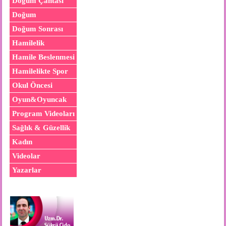
Doğum Çantası
Doğum
Doğum Sonrası
Hamilelik
Hamile Beslenmesi
Hamilelikte Spor
Okul Öncesi
Oyun&Oyuncak
Program Videoları
Sağlık & Güzellik
Kadın
Videolar
Yazarlar