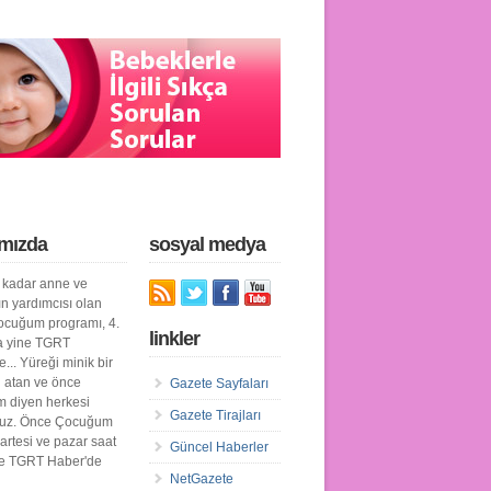
mızda
sosyal medya
kadar anne ve
n yardımcısı olan
cuğum programı, 4.
linkler
a yine TGRT
... Yüreği minik bir
n atan ve önce
Gazete Sayfaları
 diyen herkesi
Gazete Tirajları
ruz. Önce Çocuğum
artesi ve pazar saat
Güncel Haberler
de TGRT Haber'de
NetGazete