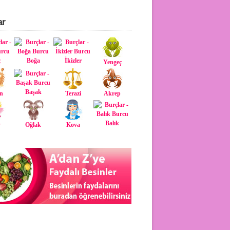
ar
ç
Boğa
İkizler
Yengeç
Başak
n
Terazi
Akrep
Balık
y
Oğlak
Kova