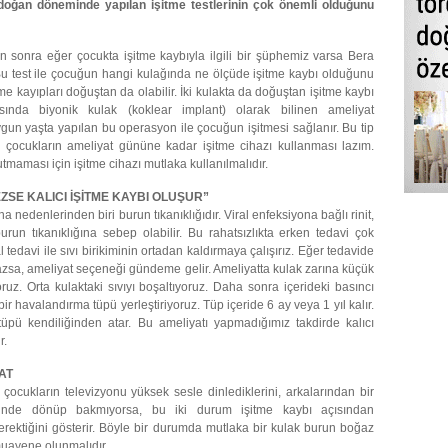
doğan döneminde yapılan işitme testlerinin çok önemli olduğunu
an sonra eğer çocukta işitme kaybıyla ilgili bir şüphemiz varsa Bera
Bu test ile çocuğun hangi kulağında ne ölçüde işitme kaybı olduğunu
tme kayıpları doğuştan da olabilir. İki kulakta da doğuştan işitme kaybı
sında biyonik kulak (koklear implant) olarak bilinen ameliyat
 Uygun yaşta yapılan bu operasyon ile çocuğun işitmesi sağlanır. Bu tip
n çocukların ameliyat gününe kadar işitme cihazı kullanması lazım.
maması için işitme cihazı mutlaka kullanılmalıdır.
ZSE KALICI İŞİTME KAYBI OLUŞUR”
na nedenlerinden biri burun tıkanıklığıdır. Viral enfeksiyona bağlı rinit,
 burun tıkanıklığına sebep olabilir. Bu rahatsızlıkta erken tedavi çok
 tedavi ile sıvı birikiminin ortadan kaldırmaya çalışırız. Eğer tedavide
zsa, ameliyat seçeneği gündeme gelir. Ameliyatta kulak zarına küçük
ruz. Orta kulaktaki sıvıyı boşaltıyoruz. Daha sonra içerideki basıncı
r havalandırma tüpü yerleştiriyoruz. Tüp içeride 6 ay veya 1 yıl kalır.
 tüpü kendiliğinden atar. Bu ameliyatı yapmadığımız takdirde kalıcı
r.
AT
 çocukların televizyonu yüksek sesle dinlediklerini, arkalarından bir
ğinde dönüp bakmıyorsa, bu iki durum işitme kaybı açısından
rektiğini gösterir. Böyle bir durumda mutlaka bir kulak burun boğaz
uayene olunmalıdır.