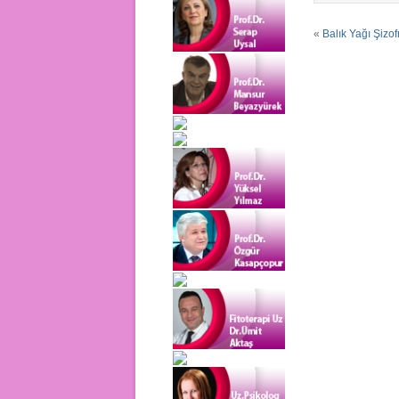
«
Balık Yağı Şizof