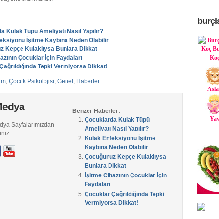
burçl
a Kulak Tüpü Ameliyatı Nasıl Yapılır?
eksiyonu İşitme Kaybına Neden Olabilir
z Kepçe Kulaklıysa Bunlara Dikkat
hazının Çocuklar İçin Faydaları
Ko
Çağrıldığında Tepki Vermiyorsa Dikkat!
um
,
Çocuk Psikolojisi
,
Genel
,
Haberler
Asla
Medya
Benzer Haberler:
Ya
Çocuklarda Kulak Tüpü
edya Sayfalarımızdan
Ameliyatı Nasıl Yapılır?
iniz
Kulak Enfeksiyonu İşitme
Kaybına Neden Olabilir
Çocuğunuz Kepçe Kulaklıysa
Bunlara Dikkat
İşitme Cihazının Çocuklar İçin
Faydaları
Çocuklar Çağrıldığında Tepki
Vermiyorsa Dikkat!