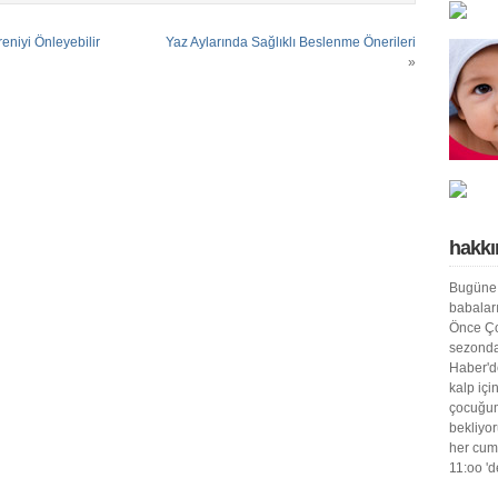
reniyi Önleyebilir
Yaz Aylarında Sağlıklı Beslenme Önerileri
»
hakkı
Bugüne 
babaları
Önce Ço
sezond
Haber'de
kalp içi
çocuğum
bekliyo
her cum
11:oo '