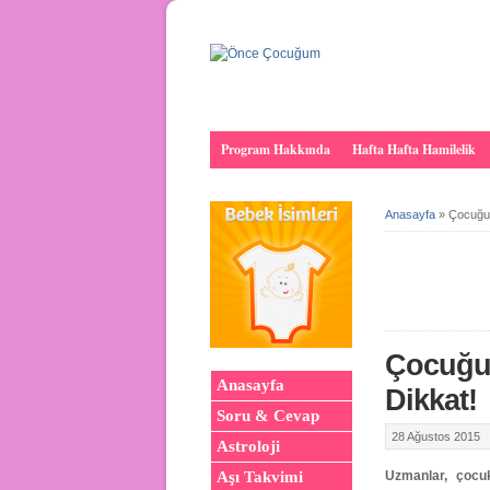
Program Hakkında
Hafta Hafta Hamilelik
Anasayfa
»
Çocuğun
Çocuğun
Anasayfa
Dikkat!
Soru & Cevap
28 Ağustos 2015
Astroloji
Uzmanlar, çocuk
Aşı Takvimi