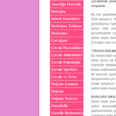
çocuklarda yeni
Anneliğe Hazırlık
vurguladı.
Bebeğim
Bu test yapıldıkt
Bebek Yemekleri
Testi yapıyoruz. 
görebiliyoruz. İşi
Beslenme Tablosu
varsa, halk ara
Beslenme
gerçekleştirilir.
işitme kaybı ola
Çocuğum
Çocuğun sesi unut
Çocuk Hastalıkları
“TEDAVİ EDİLME
Çocuk Aktiviteleri
Bu rahatsızlığın a
alerji, geniz eti
Çocuk Psikolojisi
önemlidir. Medikal
Çocuk Sporları
başarı sağlanama
bir pencere açıyo
Çocuk ve Zeka
dengelemek için bi
Kulak iyileşince
Doğum Çantası
işitme kaybı oluşu
Doğum
BUNLARA DİKK
Doğum Sonrası
İşitme kaybı olan
Hamilelik
yakını seslendi
şüphelenilmesi ge
Hamile Beslenmesi
uzmanına gidip m