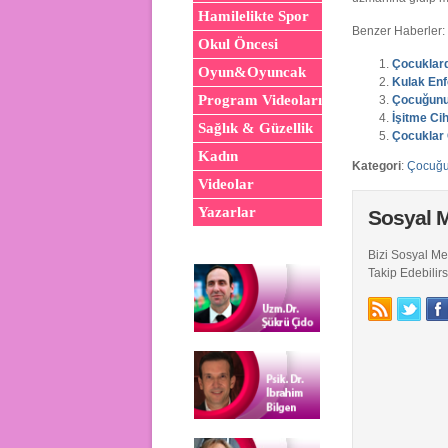
Hamilelikte Spor
Benzer Haberler:
Okul Öncesi
Çocuklard
Oyun&Oyuncak
Kulak Enf
Program Videoları
Çocuğunu
İşitme Ci
Sağlık & Güzellik
Çocuklar 
Kadın
Kategori
:
Çocuğ
Videolar
Yazarlar
Sosyal 
Bizi Sosyal M
Takip Edebilirs