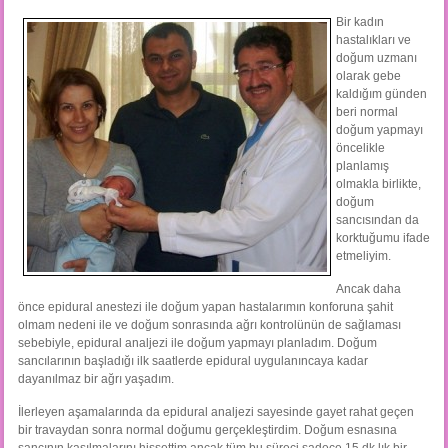
Bir kadın
hastalıkları ve
doğum uzmanı
olarak gebe
kaldığım günden
beri normal
doğum yapmayı
öncelikle
planlamış
olmakla birlikte,
doğum
sancısından da
korktuğumu ifade
etmeliyim.
Ancak daha
önce epidural anestezi ile doğum yapan hastalarımın konforuna şahit
olmam nedeni ile ve doğum sonrasında ağrı kontrolünün de sağlaması
sebebiyle, epidural analjezi ile doğum yapmayı planladım. Doğum
sancılarının başladığı ilk saatlerde epidural uygulanıncaya kadar
dayanılmaz bir ağrı yaşadım.
İlerleyen aşamalarında da epidural analjezi sayesinde gayet rahat geçen
bir travaydan sonra normal doğumu gerçekleştirdim. Doğum esnasına