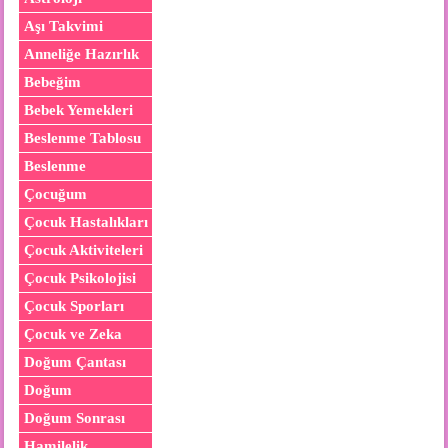
Aşı Takvimi
Anneliğe Hazırlık
Bebeğim
Bebek Yemekleri
Beslenme Tablosu
Beslenme
Çocuğum
Çocuk Hastalıkları
Çocuk Aktiviteleri
Çocuk Psikolojisi
Çocuk Sporları
Çocuk ve Zeka
Doğum Çantası
Doğum
Doğum Sonrası
Hamilelik