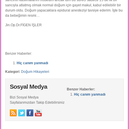
sancının kasılmalarını hissettim ancak tüm bu süreci sadece 15 dk lık bir
sancıyla atlatmış olmak normal doğum için gayet makul, kabul edilebilir bir
durum oldu. Doğum yapacaklara epidural anesteziyi tavsiye ederim. İşte bu
da bebeğimin resmi…
Jin.Op.Dr.FİGEN İŞLER
Benzer Haberler:
Hiç canım yanmadı
Kategori
:
Doğum Hikayeleri
Sosyal Medya
Benzer Haberler:
Hiç canım yanmadı
Bizi Sosyal Medya
Sayfalarımızdan Takip Edebilirsiniz