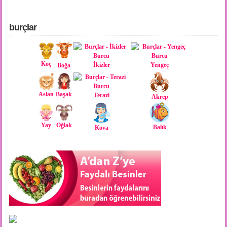
burçlar
Koç
İkizler
Yengeç
Boğa
Aslan
Başak
Terazi
Akrep
Yay
Oğlak
Balık
Kova