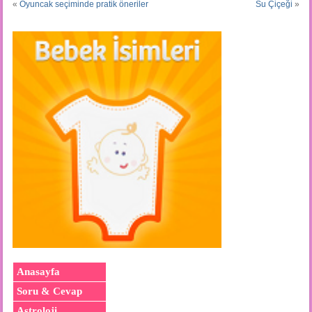
«
Oyuncak seçiminde pratik öneriler
Su Çiçeği
»
Anasayfa
Soru & Cevap
Astroloji