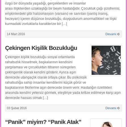
özgü bir dünyada yaşadığı, gerçeklerden ve insanlar
arası ilişkilerden uzaklaştığı bir beyin hastalığıdır. Çocukluk çağı şizofrenisi,
erişkinlerdeki gibi halüsinasyon (varsanı) ve sanrıları (yanlış inanış,
hezeyan) içeren düşünce bozukluğu, duygudurum anormallikleri ve ilişki
kurmadaki zorluklarla karakterize bir […]
14 Mart 2016
Devamı
Çekingen Kişilik Bozukluğu
Çekingen kişilik bozukluğu sosyal ortamlarda
rahatsızlık hissetmek, başkalarının kendisini
yargılaması ve çocukluktan itibaren süregelen
çekingenlik olarak kendini gösterir. Ayrıca aşırı
derecede utangaçlık olarak ortaya çıkar. Bu psikolojik
rahatsızlığa sahip insanlar kendilerini küçük görür ve
başkalarının fikirlerine aşırı derecede önem verir. Hastalığın özellikleri
arasında kendini yetersiz görmek, eleştiriye yada kritize edilmeye karşı aşırı
derecede hassas olmak […]
03 Şubat 2016
Devamı
“Panik” miyim? “Panik Atak”