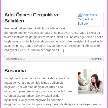
Adet Öncesi Gerginlik ve
Belirtileri
Premenstruel sendrom kadınlarda adet öncesi
dönemde adetten yaklaşık bir hafta önce başlayan ruhsal yada fiziksel bir
takım sıkıntılara ve gerginliklere verilen isimdir. Bu belirtiler genellikle âdetin
başlamasına bir hafta kala ortaya çıkar ve adet görülmesiyle birlikte sıkıntılar
azalır ve birkaç günde kaybolur. Bazen tüm vücut sistemlerini ağır şekilde
etkileyebilir ve bu durumda her organa ait […]
29 Ağustos 2016
Devamı
Boşanma
Bir ilişkide iki insan önce birbirini kabul ederek bir
araya geliyor ardından ilişki içinde değişmeler
başlıyor. Eğer var olan değişimler farklı hızda
oluyorsa,kişilerin ekonomik gücü staüsü vs farklı ise
sorun da okadar artıyor. Dolayısyla ilişkide
uyumsuzluk ve çatışma başlıyor. İlk dönemde
duygular ön planda olduğu için karşı tarafı da değiştirebilme düşüncesi ön