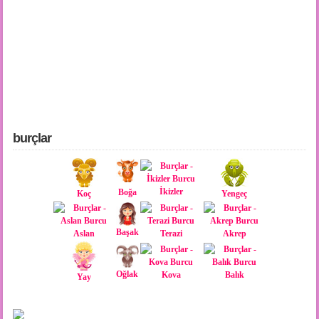
burçlar
İkizler
Boğa
Koç
Yengeç
Başak
Aslan
Terazi
Akrep
Oğlak
Kova
Balık
Yay