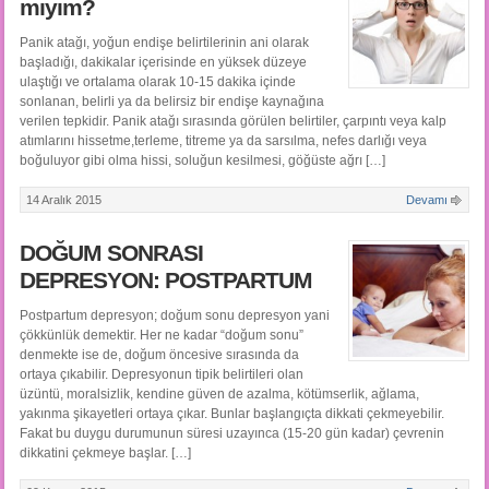
mıyım?
Panik atağı, yoğun endişe belirtilerinin ani olarak
başladığı, dakikalar içerisinde en yüksek düzeye
ulaştığı ve ortalama olarak 10-15 dakika içinde
sonlanan, belirli ya da belirsiz bir endişe kaynağına
verilen tepkidir. Panik atağı sırasında görülen belirtiler, çarpıntı veya kalp
atımlarını hissetme,terleme, titreme ya da sarsılma, nefes darlığı veya
boğuluyor gibi olma hissi, soluğun kesilmesi, göğüste ağrı […]
14 Aralık 2015
Devamı
DOĞUM SONRASI
DEPRESYON: POSTPARTUM
Postpartum depresyon; doğum sonu depresyon yani
çökkünlük demektir. Her ne kadar “doğum sonu”
denmekte ise de, doğum öncesive sırasında da
ortaya çıkabilir. Depresyonun tipik belirtileri olan
üzüntü, moralsizlik, kendine güven de azalma, kötümserlik, ağlama,
yakınma şikayetleri ortaya çıkar. Bunlar başlangıçta dikkati çekmeyebilir.
Fakat bu duygu durumunun süresi uzayınca (15-20 gün kadar) çevrenin
dikkatini çekmeye başlar. […]