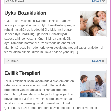
09 Kasım 2015
Devamı
Uyku Bozuklukları
Uyku, insan yaşamının 1/3’inden fazlasını kaplayan
fizyolojik bir gereksinimdir. Uyku bozuklukları,pekçok
ruhsal hastalığa eşlik edebildiği gibi, birincil olarak
sadece uyku bozukluğu gelişebilir. Ancak uyku
sadece zihinsel yaşamın önemli bir parçası değil,
aynı zamanda hormonal düzenlemede de önemli rol
alan bir süreçtir. Bu nedenlerle uyku bozukluğu nedeni saptanarak derhal
tedavi altına alınmalıdır ve mutlaka nedene yönelik […]
02 Ekim 2015
Devamı
Evlilik Terapileri
Evlilik çatışması insan yaşamındaki problemlerin en
rahatsız edici olanlarından biridir. Her evlilikte
problemler yaşanır ancak kimi zaman problem
durumları, çiftlerin derin bir hayal kırıklığı yaşadıkları
boyuta gelip evliliğin devamını sorgulamaya kadar
varabilir. Bu olumsuz gidişi durdurmak mümkündür.
Çiftler bunu bazen kendi problem çözme becerileri ile profesyonel bir