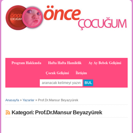
Program Hakkında
Hafta Hafta Hamilelik
Ay Ay Bebek Gelişimi
Çocuk Gelişimi
İletişim
Anasayfa
»
Yazarlar
»
Prof.Dr.Mansur Beyazyürek
Kategori: Prof.Dr.Mansur Beyazyürek