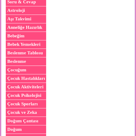
Soru & Cevap
Astroloji
Aşı Takvimi
Anneliğe Hazırlık
Bebeğim
Bebek Yemekleri
Beslenme Tablosu
Beslenme
Çocuğum
Çocuk Hastalıkları
Çocuk Aktiviteleri
Çocuk Psikolojisi
Çocuk Sporları
Çocuk ve Zeka
Doğum Çantası
Doğum