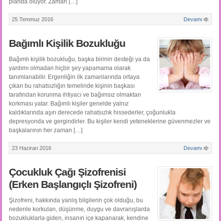
planda oluyor. Zaman […]
25 Temmuz 2016
Devamı
Bağımlı Kişilik Bozukluğu
Bağımlı kişilik bozukluğu, başka birinin desteği ya da
yardımı olmadan hiçbir şey yapamama olarak
tanımlanabilir. Ergenliğin ilk zamanlarında ortaya
çıkan bu rahatsızlığın temelinde kişinin başkası
tarafından korunma ihtiyacı ve bağımsız olmaktan
korkması yatar. Bağımlı kişiler genelde yalnız
kaldıklarında aşırı derecede rahatsızlık hissederler, çoğunlukla
depresyonda ve gergindirler. Bu kişiler kendi yeteneklerine güvenmezler ve
başkalarının her zaman […]
23 Haziran 2016
Devamı
Çocukluk Çağı Şizofrenisi
(Erken Başlangıçlı Şizofreni)
Şizofreni, hakkında yanlış bilgilerin çok olduğu, bu
nedenle korkulan, düşünme, duygu ve davranışlarda
bozukluklarla giden, insanın içe kapanarak, kendine