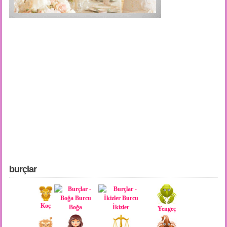
burçlar
Koç
Boğa
İkizler
Yengeç