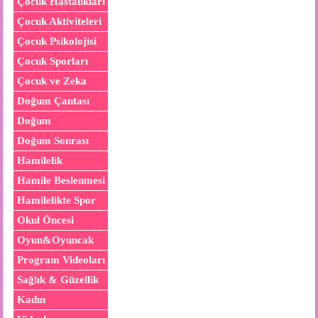
Çocuk Hastalıkları
Çocuk Aktiviteleri
Çocuk Psikolojisi
Çocuk Sporları
Çocuk ve Zeka
Doğum Çantası
Doğum
Doğum Sonrası
Hamilelik
Hamile Beslenmesi
Hamilelikte Spor
Okul Öncesi
Oyun&Oyuncak
Program Videoları
Sağlık & Güzellik
Kadın