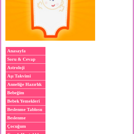
Anasayfa
Soru & Cevap
Astroloji
Aşı Takvimi
Anneliğe Hazırlık
Bebeğim
Bebek Yemekleri
Beslenme Tablosu
Beslenme
Çocuğum