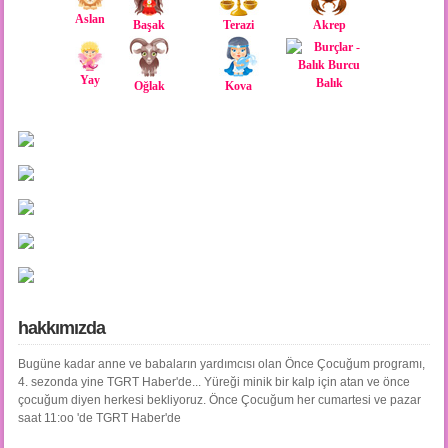
Aslan
Başak
Terazi
Akrep
Yay
Balık
Oğlak
Kova
hakkımızda
Bugüne kadar anne ve babaların yardımcısı olan Önce Çocuğum programı,
4. sezonda yine TGRT Haber'de... Yüreği minik bir kalp için atan ve önce
çocuğum diyen herkesi bekliyoruz. Önce Çocuğum her cumartesi ve pazar
saat 11:oo 'de TGRT Haber'de