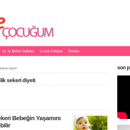
Ay Ay Bebek Gelişimi
Çocuk Gelişimi
İletişim
son p
sekeri diyeti
lik sekeri diyeti
ekeri Bebeğin Yaşamını
bilir