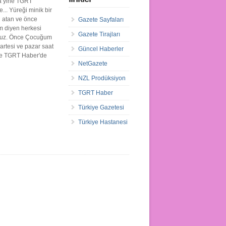
a yine TGRT
... Yüreği minik bir
n atan ve önce
Gazete Sayfaları
 diyen herkesi
Gazete Tirajları
ruz. Önce Çocuğum
artesi ve pazar saat
Güncel Haberler
de TGRT Haber'de
NetGazete
NZL Prodüksiyon
TGRT Haber
Türkiye Gazetesi
Türkiye Hastanesi