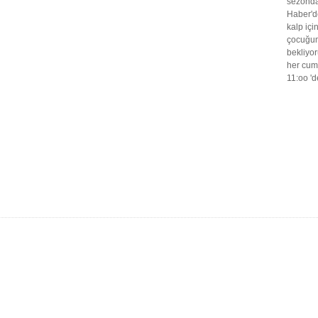
sezond
Haber'de
kalp içi
çocuğum
bekliyo
her cum
11:oo '