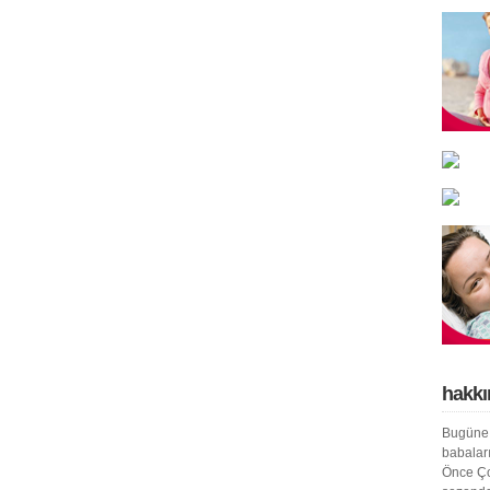
hakkı
Bugüne 
babaları
Önce Ço