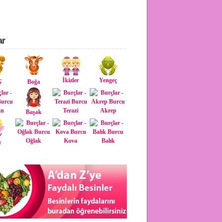
ar
ç
İkizler
Yengeç
Boğa
an
Terazi
Akrep
Başak
Oğlak
Kova
Balık
y