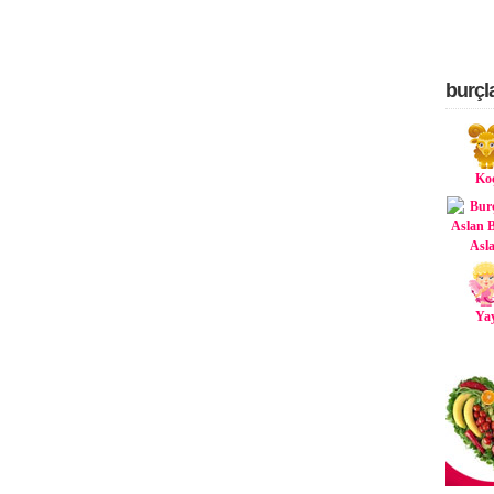
burçl
Ko
Asl
Ya