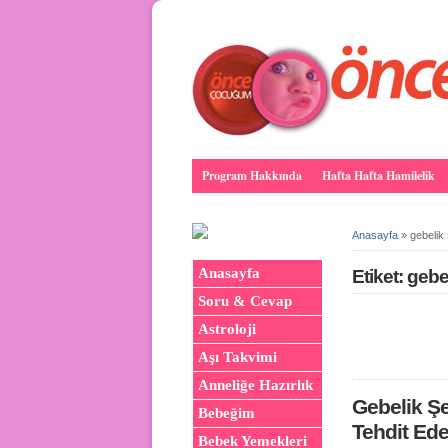
Program Hakkında
Hafta Hafta Hamilelik
Anasayfa
»
gebelik 
Anasayfa
Etiket: gebe
Soru & Cevap
Astroloji
Aşı Takvimi
Anneliğe Hazırlık
Gebelik Ş
Bebeğim
Tehdit Ede
Bebek Yemekleri