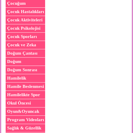
Çocuğum
Çocuk Hastalıkları
Çocuk Aktiviteleri
Çocuk Psikolojisi
Çocuk Sporları
Çocuk ve Zeka
Doğum Çantası
Doğum
Doğum Sonrası
Hamilelik
Hamile Beslenmesi
Hamilelikte Spor
Okul Öncesi
Oyun&Oyuncak
Program Videoları
Sağlık & Güzellik