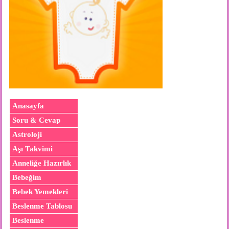
Anasayfa
Soru & Cevap
Astroloji
Aşı Takvimi
Anneliğe Hazırlık
Bebeğim
Bebek Yemekleri
Beslenme Tablosu
Beslenme