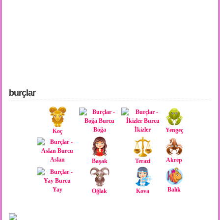
burçlar
Boğa
İkizler
Yengeç
Koç
Aslan
Akrep
Başak
Terazi
Yay
Balık
Oğlak
Kova